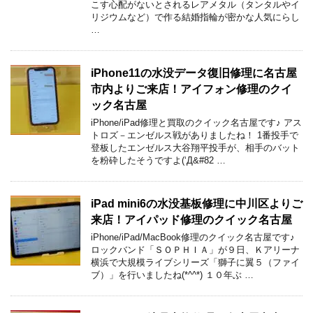
こす心配がないとされるレアメタル（タンタルやイ
リジウムなど）で作る結婚指輪が密かな人気にらし
…
iPhone11の水没データ復旧修理に名古屋
市内よりご来店！アイフォン修理のクイ
ック名古屋
iPhone/iPad修理と買取のクイック名古屋です♪ アス
トロズ－エンゼルス戦がありましたね！ 1番投手で
登板したエンゼルス大谷翔平投手が、相手のバット
を粉砕したそうですよ(‘Д&#82 …
iPad mini6の水没基板修理に中川区よりご
来店！アイパッド修理のクイック名古屋
iPhone/iPad/MacBook修理のクイック名古屋です♪
ロックバンド「ＳＯＰＨＩＡ」が９日、Ｋアリーナ
横浜で大規模ライブシリーズ「獅子に翼５（ファイ
ブ）」を行いましたね(*^^*) １０年ぶ …