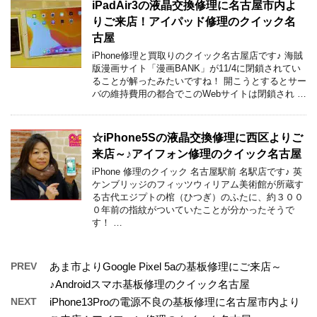
iPadAir3の液晶交換修理に名古屋市内よ
りご来店！アイパッド修理のクイック名
古屋
iPhone修理と買取りのクイック名古屋店です♪ 海賊
版漫画サイト「漫画BANK」が11/4に閉鎖されてい
ることが解ったみたいですね！ 開こうとするとサー
バの維持費用の都合でこのWebサイトは閉鎖され …
☆iPhone5Sの液晶交換修理に西区よりご
来店～♪アイフォン修理のクイック名古屋
iPhone 修理のクイック 名古屋駅前 名駅店です♪ 英
ケンブリッジのフィッツウィリアム美術館が所蔵す
る古代エジプトの棺（ひつぎ）のふたに、約３００
０年前の指紋がついていたことが分かったそうで
す！ …
PREV
あま市よりGoogle Pixel 5aの基板修理にご来店～
♪Androidスマホ基板修理のクイック名古屋
NEXT
iPhone13Proの電源不良の基板修理に名古屋市内より