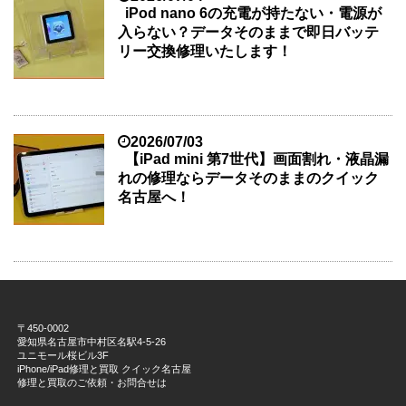
iPod nano 6の充電が持たない・電源が
入らない？データそのままで即日バッテ
リー交換修理いたします！
2026/07/03
【iPad mini 第7世代】画面割れ・液晶漏
れの修理ならデータそのままのクイック
名古屋へ！
〒450-0002
愛知県名古屋市中村区名駅4-5-26
ユニモール桜ビル3F
iPhone/iPad修理と買取 クイック名古屋
修理と買取のご依頼・お問合せは