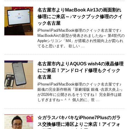
名古屋市よりMacBook Air13の画面割れ
修理にご来店～♪マックブック修理のクイ
ック名古屋
iPhone/iPad/MacBook修理のクイック名古屋です♪
MacBookAirの新型が発表されましたね～ 第4世代の
Appleシリコン「M4」が搭載され性能向上が図られ
てると思います。 欲しい …
名古屋市内よりAQUOS wish4の液晶修理
にご来店！アンドロイド修理もクイック
名古屋
iPhone/iPad/MacBook修理のクイック名古屋です♪
銀魂の完全新作映画『新劇場版 銀魂 -吉原大炎上-』
が2026年に公開されるそうですね！ 完全新作は嬉
しすぎますね～＾＾ 個人的に、世 …
☆ガラスバキバキなiPhone7Plusのガラ
ス交換修理に港区よりご来店！アイフォ