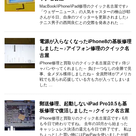
MacBook/iPhone/iPad修理のクイック名古屋です♪
「ウェザーニュース」の人気キャスターの檜山沙耶
さんが６日、自身のツイッターを更新されました♪
テニス男子の西岡良仁との交際を発表された …
電源が入らなくなったiPhone8の基板修理
しました～♪アイフォン修理のクイック名
古屋
iPhone修理と買取りのクイック名古屋店です♪ 侍ジ
ャパンやってくれました～ 負け一つなしの全勝で見
事、金メダル獲得しましたね～ 全員野球がアメリカ
戦でも見られ応援している方も力が入ってしまいま
した …
郵送修理、起動しないiPad Pro10.5も基
板修理で復活しました～♪クイック名古屋
iPhone修理と買取りのクイック名古屋店です♪ 6月
も今日で終わりですね。 去年の10月から始まった
キャッシュレス決済の還元も今日で終了です。 私は
ちょっとした買い物にはPayPayを使いましたが総