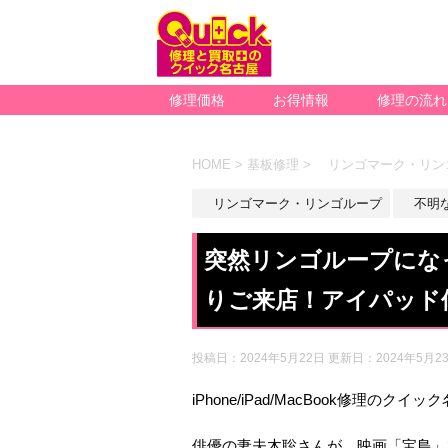
修理価格
お得情報
修理の流れ
HOME
>
基板修理
>
リンゴマーク・リン
リンゴマーク・リンゴループ
不明なエ
突然リンゴループになっ
りご来店！アイパッド
投稿日：2024年5月22日 更新日：
2024年5月2
iPhone/iPad/MacBook修理のクイ
俳優の妻夫木聡さんが、映画「宝島」