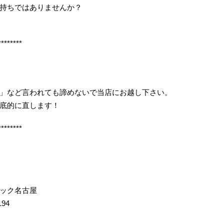
持ちではありませんか？
********
」など言われても諦めないで当店にお越し下さい。
底的に直します！
********
イック名古屋
194