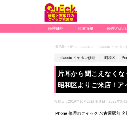
修理価格
お得情報
修理の流れ
HOME
>
iPod classic
>
classic イヤホ
classic イヤホン修理
昭和区
iPo
片耳から聞こえなくなった
昭和区よりご来店！ア
投稿日：2016年10月28日 更新日：
2022年3月
iPhone 修理のクイック 名古屋駅前 