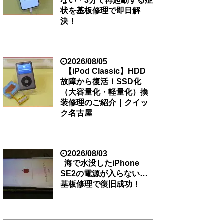
ない・3分で再起動する症
状を基板修理で即日解
決！
2026/08/05
【iPod Classic】HDD
故障から復活！SSD化
（大容量化・軽量化）換
装修理のご紹介｜クイッ
ク名古屋
2026/08/03
海で水没したiPhone
SE2の電源が入らない…
基板修理で復旧成功！