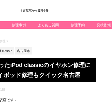
名古屋駅から徒歩3分
修理事例
よくある質問
修理予約
見積依頼
ン修理
>
d classic
名古屋市
iPod classicのイヤホン修理に
イポッド修理もクイック名古屋
21日
名駅店です♪