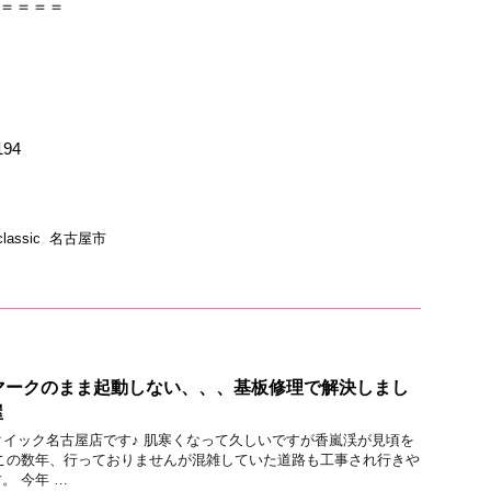
＝＝＝＝
194
classic
,
名古屋市
が電池マークのまま起動しない、、、基板修理で解決しまし
屋
りのクイック名古屋店です♪ 肌寒くなって久しいですが香嵐渓が見頃を
この数年、行っておりませんが混雑していた道路も工事され行きや
。 今年 …