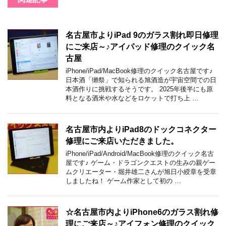
名古屋市よりiPad 9のガラス割れ即日修理
にご来店～♪アイパッド修理のクイック名
古屋
iPhone/iPad/MacBook修理のクイック名古屋です♪
日本酒「獺祭」で知られる旭酒造が宇宙空間での日
本酒作りに挑戦するそうです。 2025年後半にも原
料となる酒米や水などをロケットで打ち上 …
名古屋市内よりiPad8のドックコネクター
修理にご来店いただきました。
iPhone/iPad/Android/MacBook修理のクイック名古
屋です♪ ゲーム・ドラゴンクエストの生みの親ゲー
ムクリエーター・堀井雄二さんが旭日小綬章を受章
しましたね！ ゲーム作家として初の …
☆名古屋市内よりiPhone6のガラス割れ修
理にご来店～♪アイフォン修理のクイック