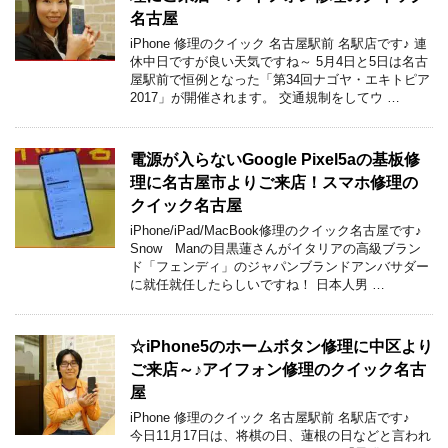
名古屋
iPhone 修理のクイック 名古屋駅前 名駅店です♪ 連
休中日ですが良い天気ですね～ 5月4日と5日は名古
屋駅前で恒例となった「第34回ナゴヤ・エキトピア
2017」が開催されます。 交通規制をしてウ …
電源が入らないGoogle Pixel5aの基板修
理に名古屋市よりご来店！スマホ修理の
クイック名古屋
iPhone/iPad/MacBook修理のクイック名古屋です♪
Snow Manの目黒蓮さんがイタリアの高級ブラン
ド「フェンディ」のジャパンブランドアンバサダー
に就任就任したらしいですね！ 日本人男 …
☆iPhone5のホームボタン修理に中区より
ご来店～♪アイフォン修理のクイック名古
屋
iPhone 修理のクイック 名古屋駅前 名駅店です♪
今日11月17日は、将棋の日、蓮根の日などと言われ