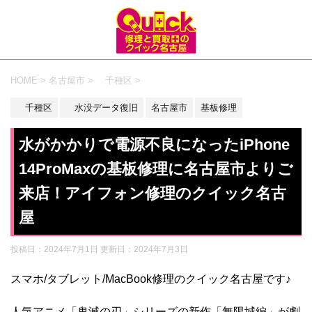
HOME
>
名古屋市
>
千種区
>
千種区
水没データ復旧
名古屋市
基板修理
水がかかりで電源不良になったiPhone
14ProMaxの基板修理に名古屋市よりご
来店！アイフォン修理のクイック名古
屋
投稿日：2024年7月1日 更新日：
2024年7月3日
スマホ/タブレット/MacBook修理のクイック名古屋です♪
人気アニメ「鬼滅の刃」シリーズの新作「無限城編」が劇