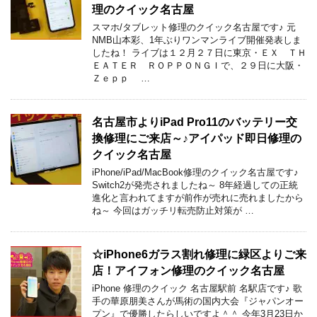
理のクイック名古屋
スマホ/タブレット修理のクイック名古屋です♪ 元
NMB山本彩、1年ぶりワンマンライブ開催発表しま
したね！ ライブは１２月２７日に東京・ＥＸ ＴＨ
ＥＡＴＥＲ ＲＯＰＰＯＮＧＩで、２９日に大阪・
Ｚｅｐｐ …
名古屋市よりiPad Pro11のバッテリー交
換修理にご来店～♪アイパッド即日修理の
クイック名古屋
iPhone/iPad/MacBook修理のクイック名古屋です♪
Switch2が発売されましたね～ 8年経過しての正統
進化と言われてますが前作が売れに売れましたから
ね～ 今回はガッチリ転売防止対策が …
☆iPhone6ガラス割れ修理に緑区よりご来
店！アイフォン修理のクイック名古屋
iPhone 修理のクイック 名古屋駅前 名駅店です♪ 歌
手の華原朋美さんが馬術の国内大会『ジャパンオー
プン』で優勝したらしいですよ＾＾ 今年3月23日か