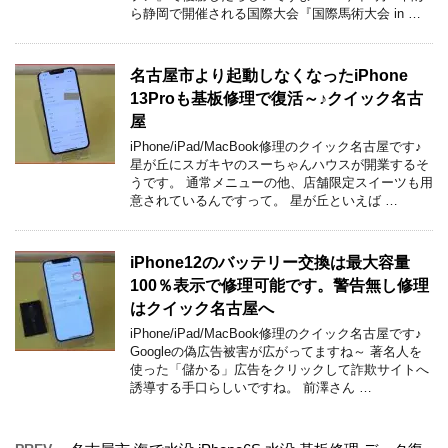
ら静岡で開催される国際大会『国際馬術大会 in …
名古屋市より起動しなくなったiPhone
13Proも基板修理で復活～♪クイック名古
屋
iPhone/iPad/MacBook修理のクイック名古屋です♪
星が丘にスガキヤのスーちゃんハウスが開業するそ
うです。 通常メニューの他、店舗限定スイーツも用
意されているんですって。 星が丘といえば …
iPhone12のバッテリー交換は最大容量
100％表示で修理可能です。警告無し修理
はクイック名古屋へ
iPhone/iPad/MacBook修理のクイック名古屋です♪
Googleの偽広告被害が広がってますね～ 著名人を
使った「儲かる」広告をクリックして詐欺サイトへ
誘導する手口らしいですね。 前澤さん …