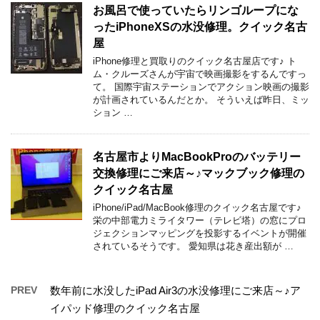
お風呂で使っていたらリンゴループにな
ったiPhoneXSの水没修理。クイック名古
屋
iPhone修理と買取りのクイック名古屋店です♪ ト
ム・クルーズさんが宇宙で映画撮影をするんですっ
て。 国際宇宙ステーションでアクション映画の撮影
が計画されているんだとか。 そういえば昨日、ミッ
ション …
名古屋市よりMacBookProのバッテリー
交換修理にご来店～♪マックブック修理の
クイック名古屋
iPhone/iPad/MacBook修理のクイック名古屋です♪
栄の中部電力ミライタワー（テレビ塔）の窓にプロ
ジェクションマッピングを投影するイベントが開催
されているそうです。 愛知県は花き産出額が …
PREV
数年前に水没したiPad Air3の水没修理にご来店～♪ア
イパッド修理のクイック名古屋