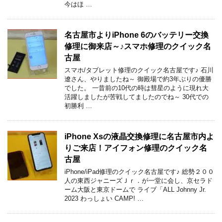
今はほ …
名古屋市よりiPhone 6のバッテリー交換
修理に御来店～♪スマホ修理のクイック名
古屋
スマホ/タブレット修理のクイック名古屋です♪ 石川
遼さん、やりましたね～ 御殿場で約3年ぶりの優勝
でした。 一昔前の10代の時は彗星のように現れ大
活躍しましたが苦戦してましたのでね～ 30代での
初勝利 …
iPhone Xsの液晶交換修理に名古屋市内よ
りご来店！アイフォン修理のクイック名
古屋
iPhone/iPad修理のクイック名古屋です♪ 総勢２００
人の東西ジャニーズＪｒ．が一堂に会し、京セラド
ーム大阪と東京ドームで ライブ「ALL Johnny Jr.
2023 わっしょい CAMP! …