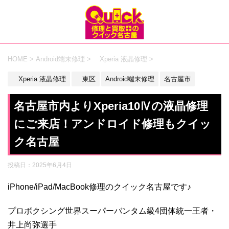
HOME
>
Android端末修理
>
Xperia 液晶修理
>
Xperia 液晶修理
東区
Android端末修理
名古屋市
名古屋市内よりXperia10Ⅳの液晶修理
にご来店！アンドロイド修理もクイッ
ク名古屋
投稿日：
2025年6月4日
iPhone/iPad/MacBook修理のクイック名古屋です♪
プロボクシング世界スーパーバンタム級4団体統一王者・
井上尚弥選手