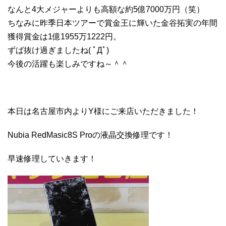
なんと4大メジャーよりも高額な約5億7000万円（笑）
ちなみに昨季日本ツアーで賞金王に輝いた金谷拓実の年間
獲得賞金は1億1955万1222円。
ずば抜け過ぎましたね( ﾟДﾟ)
今後の活躍も楽しみですね～＾＾
本日は名古屋市内よりY様にご来店いただきました！
Nubia RedMasic8S Proの液晶交換修理です！
早速修理していきます！