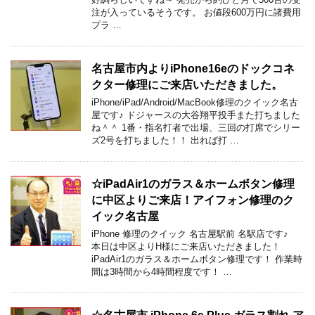
注が入っているそうです。 お値段600万円に諸費用
プラ …
名古屋市内よりiPhone16eのドックコネ
クター修理にご来店いただきました。
iPhone/iPad/Android/MacBook修理のクイック名古
屋です♪ ドジャースの大谷翔平投手また打ちました
ね＾＾ 1番・指名打者で出場、三回の打席でシリー
ズ2号を打ちました！！ 出れば打 …
☆iPadAir1のガラス＆ホームボタン修理
に中区よりご来店！アイフォン修理のク
イック名古屋
iPhone 修理のクイック 名古屋駅前 名駅店です♪
本日は中区よりH様にご来店いただきました！
iPadAir1のガラス＆ホームボタン修理です！ 作業時
間は3時間から4時間程度です！ …