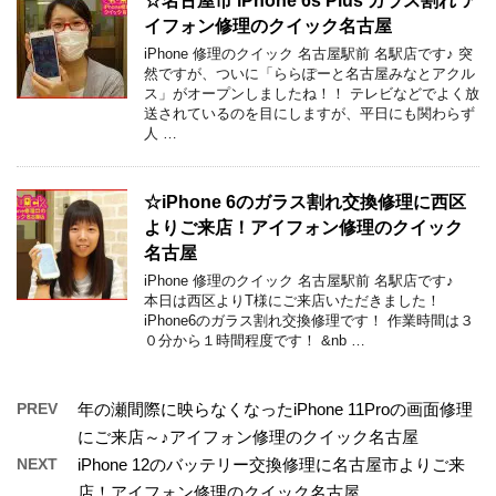
☆名古屋市 iPhone 6s Plus ガラス割れ ア
イフォン修理のクイック名古屋
iPhone 修理のクイック 名古屋駅前 名駅店です♪ 突
然ですが、ついに「ららぽーと名古屋みなとアクル
ス」がオープンしましたね！！ テレビなどでよく放
送されているのを目にしますが、平日にも関わらず
人 …
☆iPhone 6のガラス割れ交換修理に西区
よりご来店！アイフォン修理のクイック
名古屋
iPhone 修理のクイック 名古屋駅前 名駅店です♪
本日は西区よりT様にご来店いただきました！
iPhone6のガラス割れ交換修理です！ 作業時間は３
０分から１時間程度です！ &nb …
PREV
年の瀬間際に映らなくなったiPhone 11Proの画面修理
にご来店～♪アイフォン修理のクイック名古屋
NEXT
iPhone 12のバッテリー交換修理に名古屋市よりご来
店！アイフォン修理のクイック名古屋