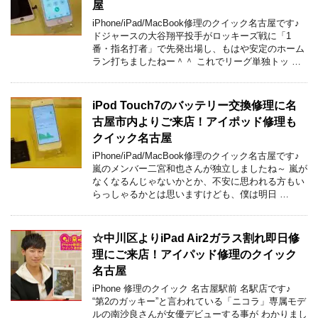
屋
iPhone/iPad/MacBook修理のクイック名古屋です♪
ドジャースの大谷翔平投手がロッキーズ戦に「1
番・指名打者」で先発出場し、もはや安定のホーム
ラン打ちましたねー＾＾ これでリーグ単独トッ …
iPod Touch7のバッテリー交換修理に名
古屋市内よりご来店！アイポッド修理も
クイック名古屋
iPhone/iPad/MacBook修理のクイック名古屋です♪
嵐のメンバー二宮和也さんが独立しましたね～ 嵐が
なくなるんじゃないかとか、不安に思われる方もい
らっしゃるかとは思いますけども、僕は明日 …
☆中川区よりiPad Air2ガラス割れ即日修
理にご来店！アイパッド修理のクイック
名古屋
iPhone 修理のクイック 名古屋駅前 名駅店です♪
“第2のガッキー”と言われている「ニコラ」専属モデ
ルの南沙良さんが女優デビューする事が わかりまし