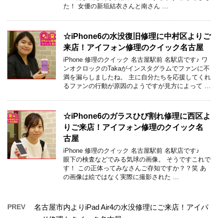
た！ 女優の新垣結衣さんと南さん …
☆iPhone6の水没復旧修理に中村区よりご
来店！アイフォン修理のクイック名古屋
iPhone 修理のクイック 名古屋駅前 名駅店です♪ ワ
ンオクロックのTakaがインスタグラムでファンに不
満を漏らしましたね。 主に自分たちを応援してくれ
るファンの行動が原因のようですが見方によって …
☆iPhone6のガラスひび割れ修理に西区よ
りご来店！アイフォン修理のクイック名
古屋
iPhone 修理のクイック 名古屋駅前 名駅店です♪
眼下の検査などでみる気球の画像。 そうですこれで
す！ この正体ってみなさんご存知ですか？？笑 あ
の画像は絵ではなく実際に撮影された …
PREV
名古屋市内よりiPad Air4の水没修理にご来店！アイパ