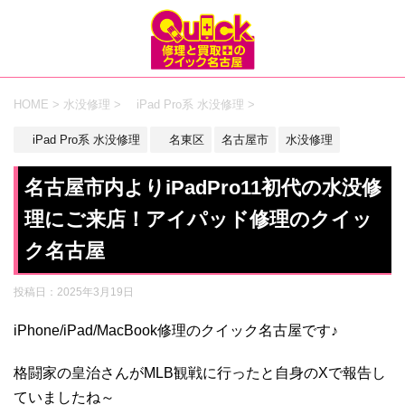
HOME
>
水没修理
>
iPad Pro系 水没修理
>
iPad Pro系 水没修理
名東区
名古屋市
水没修理
名古屋市内よりiPadPro11初代の水没修
理にご来店！アイパッド修理のクイッ
ク名古屋
投稿日：
2025年3月19日
iPhone/iPad/MacBook修理のクイック名古屋です♪
格闘家の皇治さんがMLB観戦に行ったと自身のXで報告し
ていましたね～