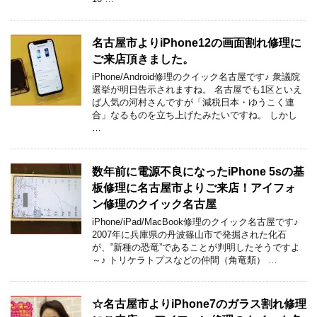
名古屋市よりiPhone12の画面割れ修理に
ご来店頂きました。
iPhone/Android修理のクイック名古屋です♪ 衆議院
選挙が明日告示されますね。 名古屋でも1区といえ
ば人気の河村さんですが「減税日本・ゆうこく連
合」なるものを立ち上げたみたいですね。 しかし
…
数年前に電源不良になったiPhone 5sの基
板修理に名古屋市よりご来店！アイフォ
ン修理のクイック名古屋
iPhone/iPad/MacBook修理のクイック名古屋です♪
2007年に兵庫県の丹波篠山市で発掘された化石
が、‟新種の恐竜”であることが判明したそうですよ
～♪ トリケラトプスなどの仲間（角竜類） …
☆名古屋市よりiPhone7のガラス割れ修理