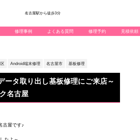
名古屋駅から徒歩3分
修理事例
よくある質問
修理予約
見積依頼
区
Android端末修理
名古屋市
基板修理
5のデータ取り出し基板修理にご来店～
ック名古屋
ック名古屋です♪
したよ～