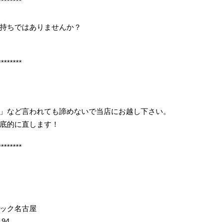
********
持ちではありませんか？
********
」など言われても諦めないで当店にお越し下さい。
底的に直します！
********
イック名古屋
194