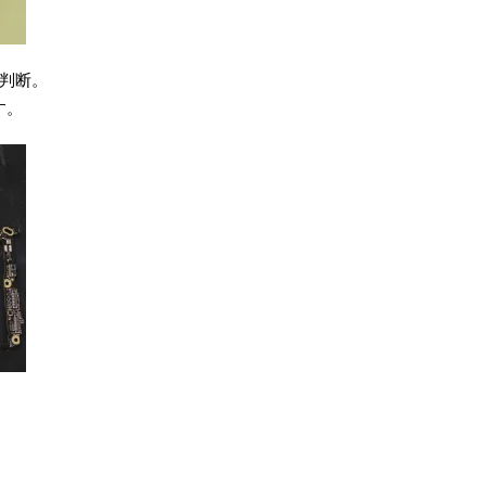
判断。
す。