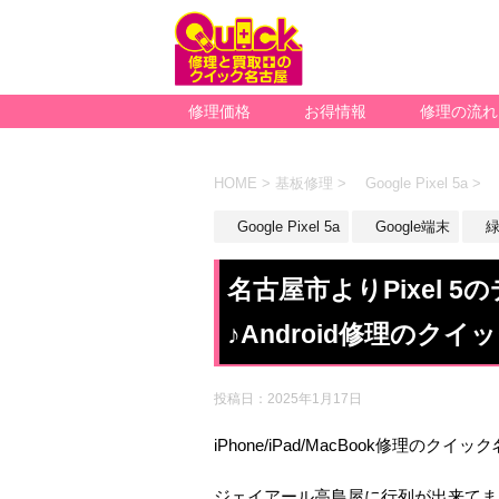
修理価格
お得情報
修理の流れ
HOME
>
基板修理
>
Google Pixel 5a
>
Google Pixel 5a
Google端末
緑
名古屋市よりPixel 
♪Android修理のクイ
投稿日：
2025年1月17日
iPhone/iPad/MacBook修理のクイ
ジェイアール高島屋に行列が出来てま