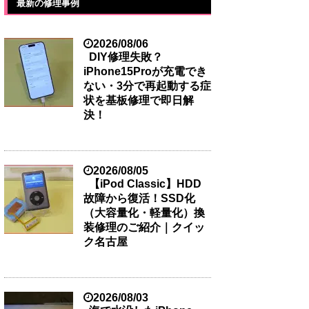
最新の修理事例
2026/08/06
DIY修理失敗？
iPhone15Proが充電でき
ない・3分で再起動する症
状を基板修理で即日解
決！
2026/08/05
【iPod Classic】HDD
故障から復活！SSD化
（大容量化・軽量化）換
装修理のご紹介｜クイッ
ク名古屋
2026/08/03