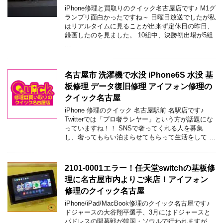
iPhone修理と買取りのクイック名古屋店です♪ M1グ
ランプリ面白かったですね～ 日曜日放送でしたが私
はリアルタイムに見ることが出来ず定休日の昨日、
録画したのを見ました。 10組中、決勝初出場が5組
…
名古屋市 洗濯機で水没 iPhone6S 水没 基
板修理 データ復旧修理 アイフォン修理の
クイック名古屋
iPhone 修理のクイック 名古屋駅前 名駅店です♪
Twitterでは「プロ奢ラレヤー」という方が話題にな
っていますね！！ SNSで奢ってくれる人を募集
し、奢ってもらい泊まらせてもらって生活をして …
2101-0001エラー！任天堂switchの基板修
理に名古屋市内よりご来店！アイフォン
修理のクイック名古屋
iPhone/iPad/MacBook修理のクイック名古屋です♪
ドジャースの大谷翔平選手、3月にはドジャースと
パドレスの開幕戦が韓国・ソウルで行われますが、