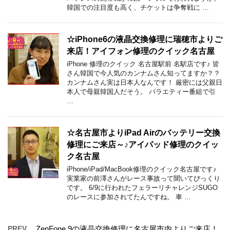
韓国での注目度も高く、チケットは争奪戦に …
☆iPhone6の液晶交換修理に瑞穂市よりご
来店！アイフォン修理のクイック名古屋
iPhone 修理のクイック 名古屋駅前 名駅店です♪ 皆
さん韓国で今人気のカンナムさん知ってますか？？
カンナムさん実は日本人なんです！ 厳密には父親日
本人で母親韓国人だそう。 バラエティー番組で引
…
☆名古屋市よりiPad Airのバッテリー交換
修理にご来店～♪アイパッド修理のクイッ
ク名古屋
iPhone/iPad/MacBook修理のクイック名古屋です♪
実業家の前澤さんがレース事故って聞いてびっくり
です。 6/9に行われたフェラーリチャレンジSUGO
のレースに参加されてたんですね。 車 …
PREV
ZenFone 9の液晶交換修理に名古屋市内よりご来店！