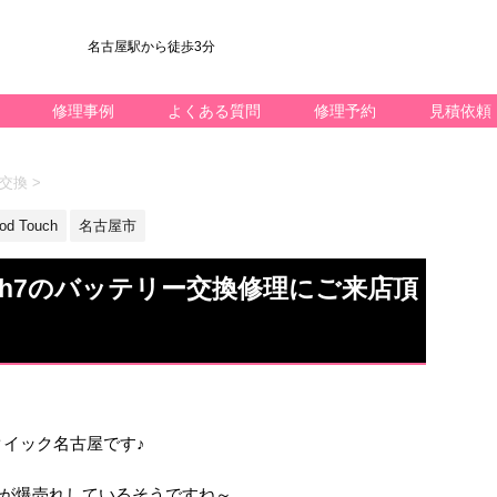
名古屋駅から徒歩3分
修理事例
よくある質問
修理予約
見積依頼
晶交換
>
od Touch
名古屋市
uch7のバッテリー交換修理にご来店頂
k修理のクイック名古屋です♪
が爆売れしているそうですね～