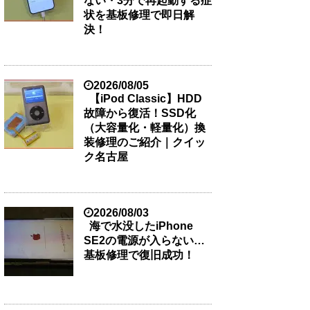
ない・3分で再起動する症
状を基板修理で即日解
決！
2026/08/05
【iPod Classic】HDD
故障から復活！SSD化
（大容量化・軽量化）換
装修理のご紹介｜クイッ
ク名古屋
2026/08/03
海で水没したiPhone
SE2の電源が入らない…
基板修理で復旧成功！