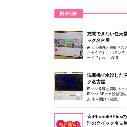
関連記事
充電できない任天堂
ック名古屋
iPhone修理と買取
たそうです。 ボランティ
ードですね～ 約10 …
洗濯機で水没したi
ク名古屋
iPhone修理と買取り
iPhone SEの水没
ん 中を開けて確認 …
☆iPhone6SP
理のクイック名古