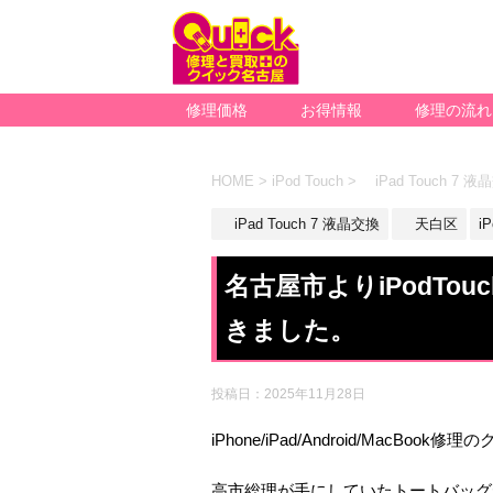
修理価格
お得情報
修理の流れ
HOME
>
iPod Touch
>
iPad Touch 7 液
iPad Touch 7 液晶交換
天白区
iP
名古屋市よりiPodTo
きました。
投稿日：
2025年11月28日
iPhone/iPad/Android/MacBoo
高市総理が手にしていたトートバッグ