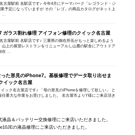
ック 名古屋駅前 名駅店です♪ 今年4月にテーマパーク「レゴランド・ジ
業予定になっていますが その「レゴ」の商品カタログがネット上
 …
ne7 ガラス割れ修理 アイフォン修理のクイック名古屋
ック 名古屋駅前 名駅店です♪ 三重県の御在所岳がもっと楽しめるよう
 山上の展望レストランをリニューアルし山麓の駅舎にアウトドア
御在 …
った形見のiPhone7。基板修理でデータ取り出せま
クイック名古屋
のクイック名古屋店です♪ 「母の形見のiPhoneを修理して欲しい」 と
責任重大な作業をお受けしました。 名古屋市よりY様にご来店頂き
9の3世代液晶＆バッテリー交換修理にご来店いただきました。
iNote10JEの液晶修理にご来店いただきました。