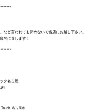
********
」など言われても諦めないで当店にお越し下さい。
底的に直します！
********
イック名古屋
194
d Touch
,
名古屋市