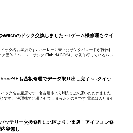
Switchのドック交換しました～♪ゲーム機修理もクイ
りのクイック名古屋店です♪ ハーレーに乗ったサンタパレードが行われ
ア団体「ハーレーサンタ Club NAGOYA」が例年行っているパレ
PhoneSEも基板修理でデータ取り出し完了～♪クイッ
のクイック名古屋店です♪ 名古屋市よりN様にご来店いただきました
修理依頼です。 洗濯機で水没させてしまったとの事です 電源は入りませ
lusのバッテリー交換修理に北区よりご来店！アイフォン修
屋内容無し