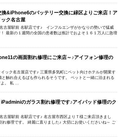
液晶交換&iPhone6のバッテリー交換に緑区よりご来店！ア
イック名古屋
ック 名古屋駅前 名駅店です♪ インフルエンザがかなりの勢いで猛威
！ 最新の１週間の全国の患者数は推計でおよそ１６１万人に急増
hone11の画面割れ修理にご来店～♪アイフォン修理の
りのクイック名古屋店です♪ 三重県多気町にペット向けホテルが開業す
猫と触れ合えるばも作られるそうです。 ペットと一緒に泊まれる
よ。 私 …
iPadminiのガラス割れ修理です♪アイパッド修理のク
ック 名古屋駅前 名駅店です♪ 名古屋市西区よりＴ様ご来店頂きまし
ガラス割れ修理です。 綺麗に直りました♪ 大切にお使いくださいね～ ご