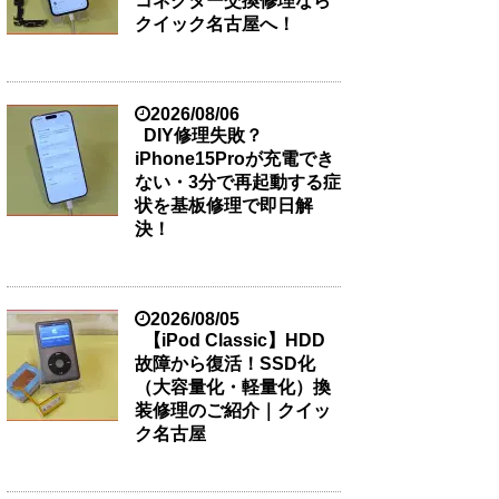
コネクター交換修理なら
クイック名古屋へ！
2026/08/06
DIY修理失敗？
iPhone15Proが充電でき
ない・3分で再起動する症
状を基板修理で即日解
決！
2026/08/05
【iPod Classic】HDD
故障から復活！SSD化
（大容量化・軽量化）換
装修理のご紹介｜クイッ
ク名古屋