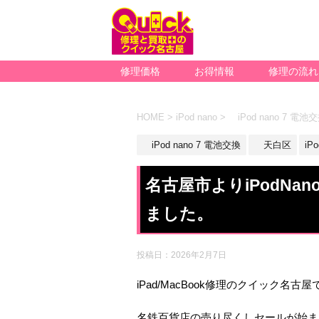
修理価格
お得情報
修理の流れ
HOME
>
iPod nano
>
iPod nano 7 電池
iPod nano 7 電池交換
天白区
iPo
名古屋市よりiPodN
ました。
投稿日：
2026年2月7日
iPad/MacBook修理のクイック名古屋
名鉄百貨店の売り尽くしセールが始ま