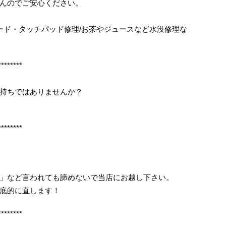
んのでご安心ください。
ボード・タッチパッド修理/お茶やジュースなど水没修理な
********
持ちではありませんか？
********
」など言われても諦めないで当店にお越し下さい。
底的に直します！
********