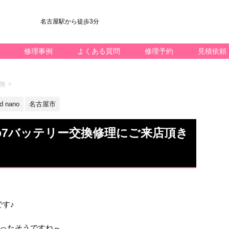
名古屋駅から徒歩3分
修理事例
よくある質問
修理予約
見積依頼
交換
>
d nano
名古屋市
ano7バッテリー交換修理にご来店頂き
です♪
ったそうですね～