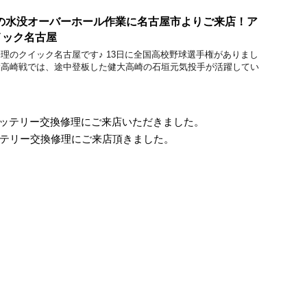
roMaxの水没オーバーホール作業に名古屋市よりご来店！ア
イック名古屋
acBook修理のクイック名古屋です♪ 13日に全国高校野球選手権がありまし
健大高崎戦では、途中登板した健大高崎の石垣元気投手が活躍してい
icのバッテリー交換修理にご来店いただきました。
バッテリー交換修理にご来店頂きました。