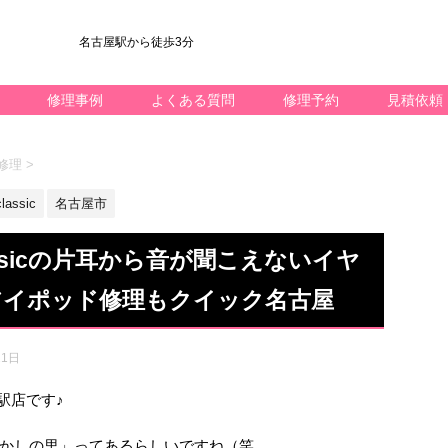
名古屋駅から徒歩3分
修理事例
よくある質問
修理予約
見積依頼
ン修理
>
classic
名古屋市
lassicの片耳から音が聞こえないイヤ
アイポッド修理もクイック名古屋
21日
名駅店です♪
かしの里」ってあるらしいですね（笑