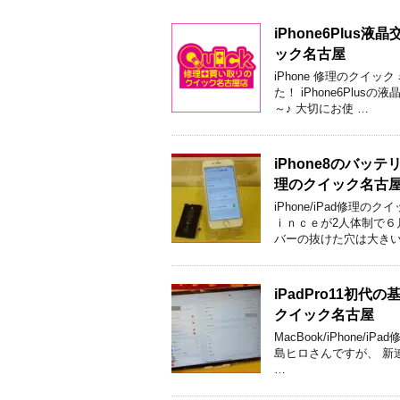
iPhone6Plu
ック名古屋
iPhone 修理のクイ
た！ iPhone6Pl
～♪ 大切にお使 …
iPhone8のバ
理のクイック名古
iPhone/iPad修
ｉｎｃｅが2人体制で６
バーの抜けた穴は大きい
iPadPro11
クイック名古屋
MacBook/iPhone
島ヒロさんですが、 新連
…