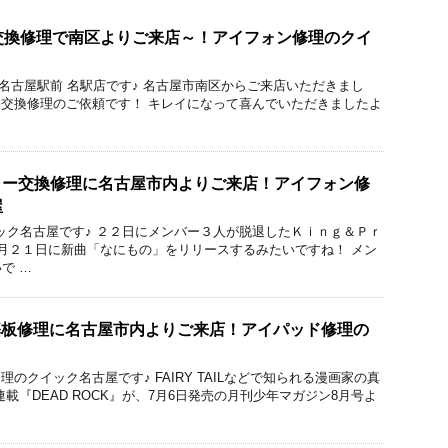
s液晶交換修理で南区よりご来店～！アイフォン修理のクイ
ック 名古屋駅前 名駅店です♪ 名古屋市南区からご来店いただきまし
usの液晶交換修理のご依頼です！ キレイになって喜んでいただきましたよ
ッテリー交換修理に名古屋市内よりご来店！アイフォン修
屋
理のクイック名古屋です♪ ２２日にメンバー３人が脱退したＫｉｎｇ＆Ｐｒ
月２１日に新曲「なにもの」をリリースするみたいですね！ メン
で …
初代の基板修理に名古屋市内よりご来店！アイパッド修理の
/iPad修理のクイック名古屋です♪ FAIRY TAILなどで知られる漫画家の真
載『DEAD ROCK』が、7月6日発売の月刊少年マガジン8月号よ