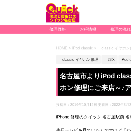
修理価格
お得情報
修理の流れ
HOME
>
iPod classic
>
classic イヤホ
classic イヤホン修理
西区
iPod 
名古屋市よりiPod c
ホン修理にご来店～♪
投稿日：2016年10月12日 更新日：
2022年3月
iPhone 修理のクイック 名古屋駅前 
先日テレビを見ていたんですけど「か