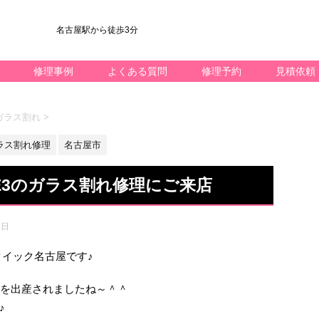
名古屋駅から徒歩3分
修理事例
よくある質問
修理予約
見積依頼
3 ガラス割れ
>
ラス割れ修理
名古屋市
SE3のガラス割れ修理にご来店
2日
k修理のクイック名古屋です♪
子を出産されましたね～＾＾
♪