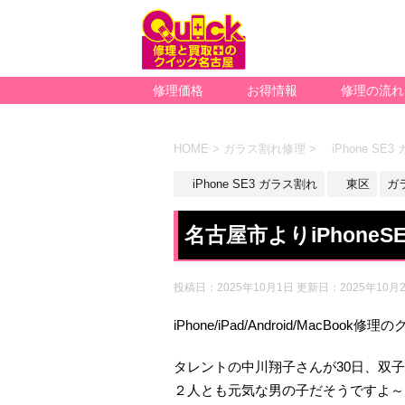
修理価格
お得情報
修理の流れ
HOME
>
ガラス割れ修理
>
iPhone SE
iPhone SE3 ガラス割れ
東区
ガ
名古屋市よりiPhone
投稿日：2025年10月1日 更新日：
2025年10月
iPhone/iPad/Android/MacBoo
タレントの中川翔子さんが30日、双
２人とも元気な男の子だそうですよ～