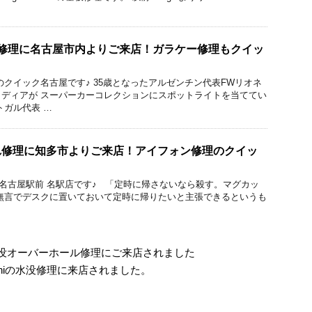
Lの修理に名古屋市内よりご来店！ガラケー修理もクイッ
のクイック名古屋です♪ 35歳となったアルゼンチン代表FWリオネ
ディアが スーパーカーコレクションにスポットライトを当ててい
トガル代表 …
晶割れ修理に知多市よりご来店！アイフォン修理のクイッ
ック 名古屋駅前 名駅店です♪ 「定時に帰さないなら殺す。マグカッ
無言でデスクに置いておいて定時に帰りたいと主張できるというも
の水没オーバーホール修理にご来店されました
miniの水没修理に来店されました。