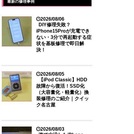
最新の修理事例
2026/08/06
DIY修理失敗？
iPhone15Proが充電でき
ない・3分で再起動する症
状を基板修理で即日解
決！
2026/08/05
【iPod Classic】HDD
故障から復活！SSD化
（大容量化・軽量化）換
装修理のご紹介｜クイッ
ク名古屋
2026/08/03