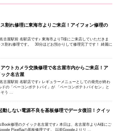
Sのガラス割れ修理に東海市よりご来店！アイフォン修理の
ック 名古屋駅前 名駅店です♪ 東海市よりT様にご来店していただきま
のガラス割れ修理です。 30分ほどお預かりして修理完了です！ 綺麗に
ラスとアウトカメラ交換修理で名古屋市内からご来店！ア
イック名古屋
ック 名古屋駅前 名駅店です♪ レギュラーメニューとしての発売が終わ
ルドの「ベーコンポテトパイ」が 「ベーコンポテトパイセン」と
そう …
el 5aが起動しない電源不良を基板修理でデータ復旧！クイッ
droid/MacBook修理のクイック名古屋です♪ 本日は、名古屋市よりA様にご
gle Pixel5aの基板修理です。 以前Googleよりリ …