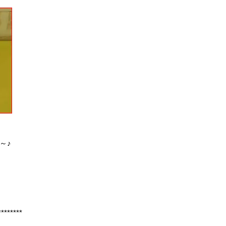
～♪
********