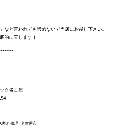
」など言われても諦めないで当店にお越し下さい。
底的に直します！
********
イック名古屋
194
ス割れ修理
,
名古屋市