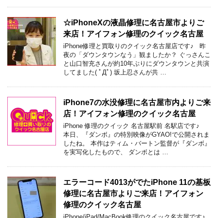
☆iPhoneXの液晶修理に名古屋市よりご
来店！アイフォン修理のクイック名古屋
iPhone修理と買取りのクイック名古屋店です♪ 昨
夜の「ダウンタウンなう」観ましたか？ ぐっさんこ
と山口智充さんが約10年ぶりにダウンタウンと共演
してました( ﾟДﾟ) 坂上忍さんが共 …
iPhone7の水没修理に名古屋市内よりご来
店！アイフォン修理のクイック名古屋
iPhone 修理のクイック 名古屋駅前 名駅店です♪
本日、『ダンボ』の特別映像がGYAO!で公開されま
したね。 本作はティム・バートン監督が『ダンボ』
を実写化したもので、 ダンボとは …
エラーコード4013がでたiPhone 11の基板
修理に名古屋市よりご来店！アイフォン
修理のクイック名古屋
iPhone/iPad/MacBook修理のクイック名古屋です♪