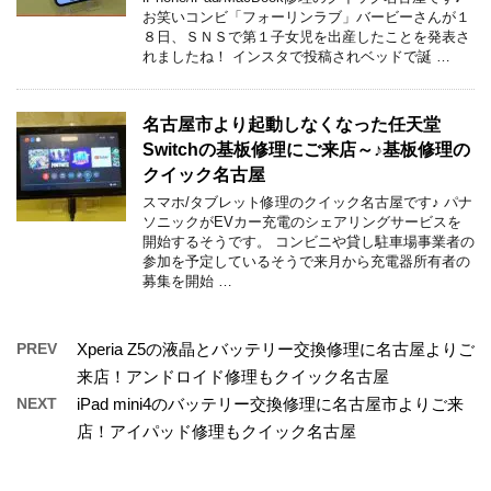
お笑いコンビ「フォーリンラブ」バービーさんが１
８日、ＳＮＳで第１子女児を出産したことを発表さ
れましたね！ インスタで投稿されベッドで誕 …
名古屋市より起動しなくなった任天堂
Switchの基板修理にご来店～♪基板修理の
クイック名古屋
スマホ/タブレット修理のクイック名古屋です♪ パナ
ソニックがEVカー充電のシェアリングサービスを
開始するそうです。 コンビニや貸し駐車場事業者の
参加を予定しているそうで来月から充電器所有者の
募集を開始 …
PREV
Xperia Z5の液晶とバッテリー交換修理に名古屋よりご
来店！アンドロイド修理もクイック名古屋
NEXT
iPad mini4のバッテリー交換修理に名古屋市よりご来
店！アイパッド修理もクイック名古屋