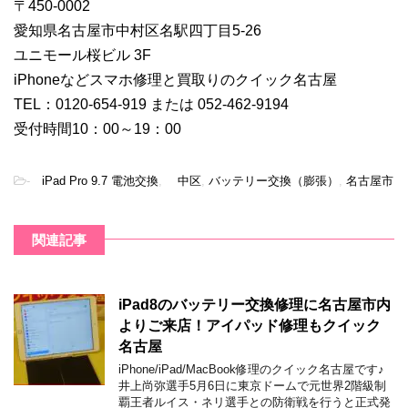
〒450-0002
愛知県名古屋市中村区名駅四丁目5-26
ユニモール桜ビル 3F
iPhoneなどスマホ修理と買取りのクイック名古屋
TEL：0120-654-919 または 052-462-9194
受付時間10：00～19：00
-
iPad Pro 9.7 電池交換
,
中区
,
バッテリー交換（膨張）
,
名古屋市
関連記事
iPad8のバッテリー交換修理に名古屋市内
よりご来店！アイパッド修理もクイック
名古屋
iPhone/iPad/MacBook修理のクイック名古屋です♪
井上尚弥選手5月6日に東京ドームで元世界2階級制
覇王者ルイス・ネリ選手との防衛戦を行うと正式発