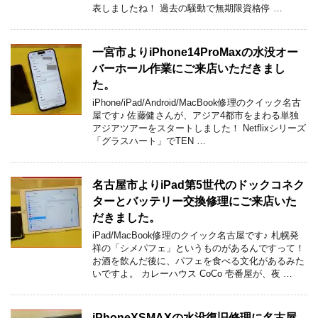
表しましたね！ 過去の騒動で無期限資格停 …
一宮市よりiPhone14ProMaxの水没オー
バーホール作業にご来店いただきまし
た。
iPhone/iPad/Android/MacBook修理のクイック名古
屋です♪ 佐藤健さんが、アジア4都市をまわる単独
アジアツアーをスタートしました！ Netflixシリーズ
「グラスハート」でTEN …
名古屋市よりiPad第5世代のドックコネク
ターとバッテリー交換修理にご来店いた
だきました。
iPad/MacBook修理のクイック名古屋です♪ 札幌発
祥の「シメパフェ」というものがあるんですって！
お酒を飲んだ後に、パフェを食べる文化があるみた
いですよ。 カレーハウス CoCo 壱番屋が、夜 …
iPhoneXSMAXの水没復旧修理に名古屋