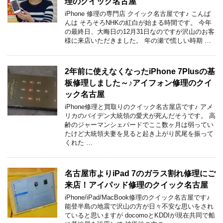
理のクイック名古屋
iPhone 修理の専門店 クイック名古屋です♪ こんば
んは そろそろNHKの紅白が始まる時間です。 今年
の最終日、大晦日の12月31日なのですが沢山のお客
様に来店いただきました。 年の瀬で慌しい時期 …
2年前に使えなくなったiPhone 7Plusの基
板修理しました～♪アイフォン修理のクイ
ック名古屋
iPhone修理と買取りのクイック名古屋店です♪ アメ
リカのバイデン大統領の愛犬が死んだそうです。 高
齢のジャーマンシェパードでここ数ヶ月は弱ってい
たけど大統領夫妻を見ると起き上がり尻尾を振って
くれた …
名古屋市よりiPad 7のガラス割れ修理にご
来店！アイパッド修理のクイック名古屋
iPhone/iPad/MacBook修理のクイック名古屋です♪
能登半島の地震で沢山の方が日々不安な思いをされ
ていると思いますが docomoとKDDIが現在共同で船