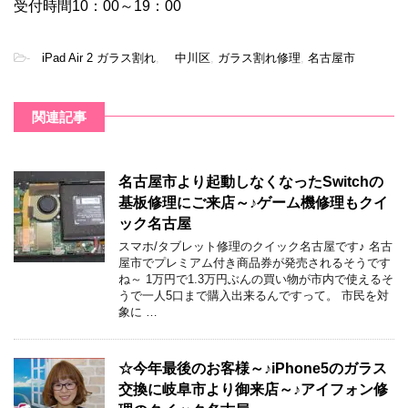
受付時間10：00～19：00
-
iPad Air 2 ガラス割れ
,
中川区
,
ガラス割れ修理
,
名古屋市
関連記事
名古屋市より起動しなくなったSwitchの
基板修理にご来店～♪ゲーム機修理もクイ
ック名古屋
スマホ/タブレット修理のクイック名古屋です♪ 名古
屋市でプレミアム付き商品券が発売されるそうです
ね～ 1万円で1.3万円ぶんの買い物が市内で使えるそ
うで一人5口まで購入出来るんですって。 市民を対
象に …
☆今年最後のお客様～♪iPhone5のガラス
交換に岐阜市より御来店～♪アイフォン修