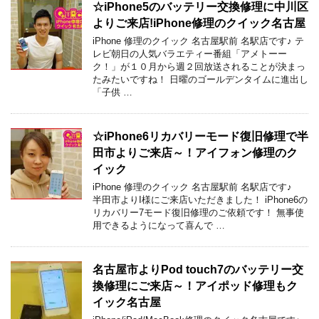
☆iPhone5のバッテリー交換修理に中川区
よりご来店!iPhone修理のクイック名古屋
iPhone 修理のクイック 名古屋駅前 名駅店です♪ テ
レビ朝日の人気バラエティー番組「アメトーー
ク！」が１０月から週２回放送されることが決まっ
たみたいですね！ 日曜のゴールデンタイムに進出し
「子供 …
☆iPhone6リカバリーモード復旧修理で半
田市よりご来店～！アイフォン修理のク
イック
iPhone 修理のクイック 名古屋駅前 名駅店です♪
半田市よりI様にご来店いただきました！ iPhone6の
リカバリー7モード復旧修理のご依頼です！ 無事使
用できるようになって喜んで …
名古屋市よりPod touch7のバッテリー交
換修理にご来店～！アイポッド修理もク
イック名古屋