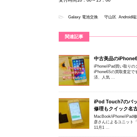
-
Galaxy 電池交換
,
守山区
,
Androi
関連記事
中古美品のiPho
iPhone/iPad買
iPhone6Sの買取査
済、人気 …
iPod Touch
修理もクイック名
MacBook/iPhon
彦さんによるユニット「2
11月1 …