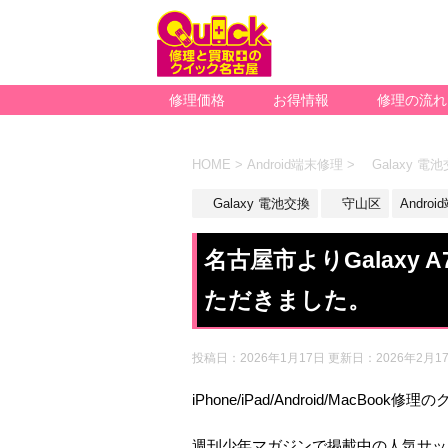
修理価格
お得情報
修理の流れ
HOME
>
Android端末修理
>
Galaxy 電
Galaxy 電池交換
守山区
Andro
名古屋市よりGalaxy
ただきました。
投稿日：2026年1月17日 更新日：
2026年2月1
iPhone/iPad/Android/MacBoo
週刊少年マガジンで掲載中の人気サッ