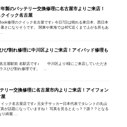
o 2017年製のバッテリー交換修理に名古屋市よりご来店！
もクイック名古屋
cBook修理のクイック名古屋です♪ 今日7日は晴れる東日本、西日本
な暑さになりそうです。 関東や東海では40℃近くまで上がる所もあ
…
のガラスひび割れ修理に中川区よりご来店！アイパッド修理も
ック 名古屋駅前 名駅店です♪ 中川区よりI様にご来店していただき
3のガラスひび割れ修理です。 …
5のバッテリー交換修理に名古屋市内よりご来店！アイフォン
古屋
りのクイック名古屋店です♪ 元女子サッカー日本代表でタレントの丸山
真が話題になっていますね！ 写真を見るとえっ？？誰？？となる
なり綺麗 …