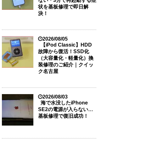
ない・3分で再起動する症
状を基板修理で即日解
決！
2026/08/05
【iPod Classic】HDD
故障から復活！SSD化
（大容量化・軽量化）換
装修理のご紹介｜クイッ
ク名古屋
2026/08/03
海で水没したiPhone
SE2の電源が入らない…
基板修理で復旧成功！