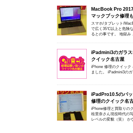
MacBook Pr
マックブック修理
スマホ/タブレット/Ma
で広く35℃以上と危険
るとの事です。 地獄み 
iPadmini3
クイック名古屋
iPhone 修理のクイ
ました。 iPadmini
iPadPro10.
修理のクイック名
iPhone修理と買取
桂里奈さん現役時代の写
レベルの変貌（笑） か