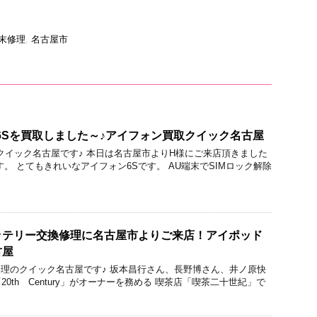
d端末修理
,
名古屋市
ne6Sを買取しました～♪アイフォン買取クイック名古屋
い取りのクイック名古屋です♪ 本日は名古屋市よりH様にご来店頂きました
定です。 とてもきれいなアイフォン6Sです。 AU端末でSIMロック解除
7のバッテリー交換修理に名古屋市よりご来店！アイポッド
古屋
e/iPad修理のクイック名古屋です♪ 坂本昌行さん、長野博さん、井ノ原快
0th Century」がオーナーを務める 喫茶店「喫茶二十世紀」で