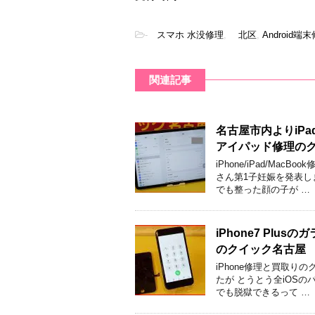
-
スマホ 水没修理
,
北区
,
Android端
関連記事
名古屋市内よりiPa
アイパッド修理の
iPhone/iPad/M
さん第1子妊娠を発表し
でも整った顔の子が …
iPhone7 Pl
のクイック名古屋
iPhone修理と買取り
たが とうとう全iOS
でも脱獄できるって …