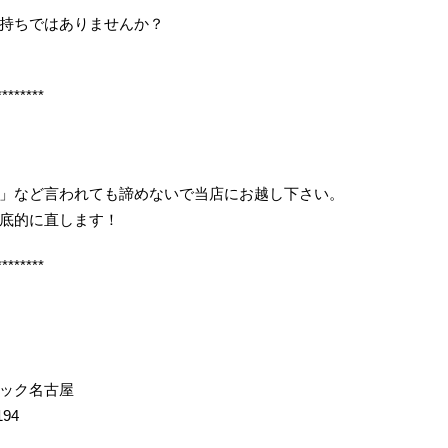
持ちではありませんか？
********
」など言われても諦めないで当店にお越し下さい。
底的に直します！
********
イック名古屋
194