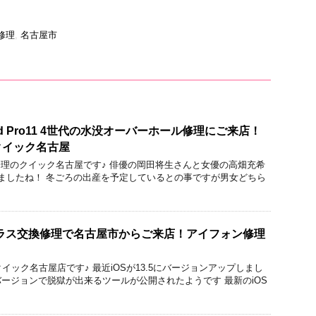
末修理
,
名古屋市
d Pro11 4世代の水没オーバーホール修理にご来店！
クイック名古屋
acBook修理のクイック名古屋です♪ 俳優の岡田将生さんと女優の高畑充希
ましたね！ 冬ごろの出産を予定しているとの事ですが男女どちら
usのガラス交換修理で名古屋市からご来店！アイフォン修理
のクイック名古屋店です♪ 最近iOSが13.5にバージョンアップしまし
のバージョンで脱獄が出来るツールが公開されたようです 最新のiOS