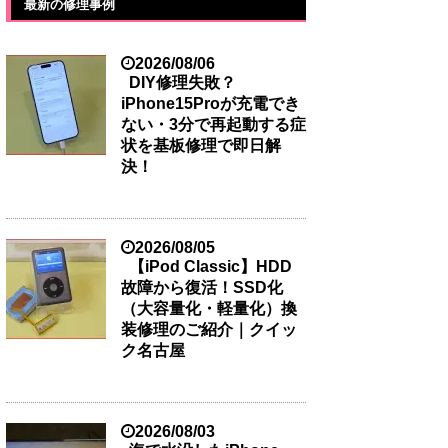
最新の修理事例
2026/08/06
DIY修理失敗？
iPhone15Proが充電でき
ない・3分で再起動する症
状を基板修理で即日解
決！
2026/08/05
【iPod Classic】HDD
故障から復活！SSD化
（大容量化・軽量化）換
装修理のご紹介｜クイッ
ク名古屋
2026/08/03