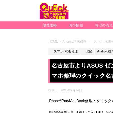
修理価格
お得情報
修理の流れ
HOME
>
Android端末修理
>
スマホ 水没
スマホ 水没修理
北区
Android
名古屋市よりASUS 
マホ修理のクイック名
投稿日：
2025年7月14日
iPhone/iPad/MacBook修理のクイ
参議院選挙も折り返しに入りましたが