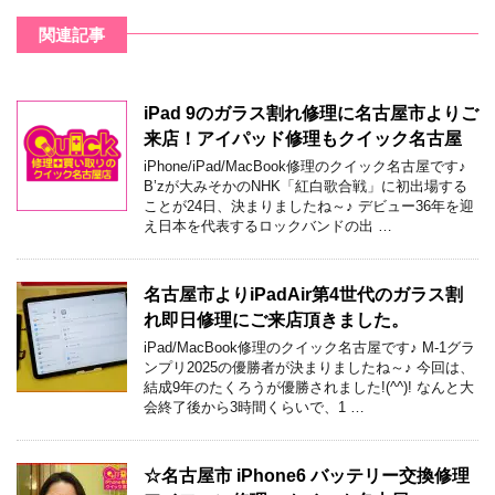
関連記事
iPad 9のガラス割れ修理に名古屋市よりご
来店！アイパッド修理もクイック名古屋
iPhone/iPad/MacBook修理のクイック名古屋です♪
B’zが大みそかのNHK「紅白歌合戦」に初出場する
ことが24日、決まりましたね～♪ デビュー36年を迎
え日本を代表するロックバンドの出 …
名古屋市よりiPadAir第4世代のガラス割
れ即日修理にご来店頂きました。
iPad/MacBook修理のクイック名古屋です♪ M-1グラ
ンプリ2025の優勝者が決まりましたね～♪ 今回は、
結成9年のたくろうが優勝されました!(^^)! なんと大
会終了後から3時間くらいで、1 …
☆名古屋市 iPhone6 バッテリー交換修理