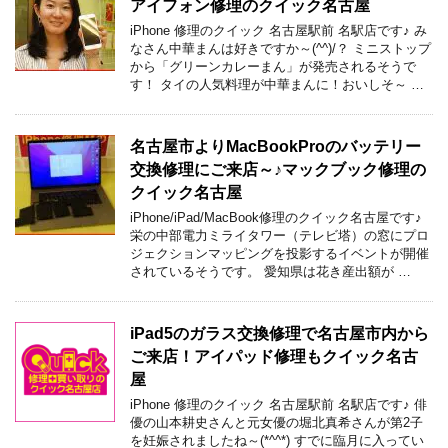
アイフォン修理のクイック名古屋
iPhone 修理のクイック 名古屋駅前 名駅店です♪ み
なさん中華まんは好きですか～(^^)/？ ミニストップ
から「グリーンカレーまん」が発売されるそうで
す！ タイの人気料理が中華まんに！おいしそ～ …
名古屋市よりMacBookProのバッテリー
交換修理にご来店～♪マックブック修理の
クイック名古屋
iPhone/iPad/MacBook修理のクイック名古屋です♪
栄の中部電力ミライタワー（テレビ塔）の窓にプロ
ジェクションマッピングを投影するイベントが開催
されているそうです。 愛知県は花き産出額が …
iPad5のガラス交換修理で名古屋市内から
ご来店！アイパッド修理もクイック名古
屋
iPhone 修理のクイック 名古屋駅前 名駅店です♪ 俳
優の山本耕史さんと元女優の堀北真希さんが第2子
を妊娠されましたね～(*^^*) すでに臨月に入ってい