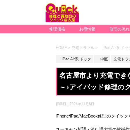
修理価格
お得情報
修理の流れ
HOME
>
充電トラブル
>
iPad Air系 ドッ
iPad Air系 ドック
中区
充電トラ
名古屋市より充電できない
～♪アイパッド修理の
投稿日：
2024年11月6日
iPhone/iPad/MacBook修理のクイ
ユーキャン新語・流行語大賞の候補作