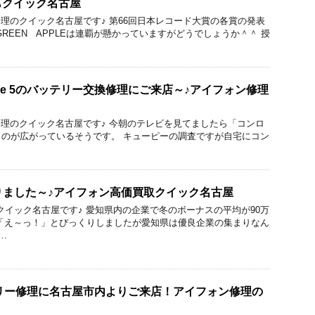
もクイック名古屋
acBook修理のクイック名古屋です♪ 第66回日本レコード大賞の各賞の発表
 GREEN APPLEは連覇が懸かっていますがどうでしょうか＾＾ 授
one 5のバッテリー交換修理にご来店～♪アイフォン修理
acBook修理のクイック名古屋です♪ 今朝のテレビを見てましたら「コンロ
のが広がっているそうです。 キューピーの調査ですが自宅にコン
い取りました～♪アイフォン高価買取クイック名古屋
い取りのクイック名古屋です♪ 愛知県内の企業で冬のボーナスの平均が90万
「え～っ！」とびっくりしましたが愛知県は優良企業の集まりなん
…
バッテリー修理に名古屋市内よりご来店！アイフォン修理の