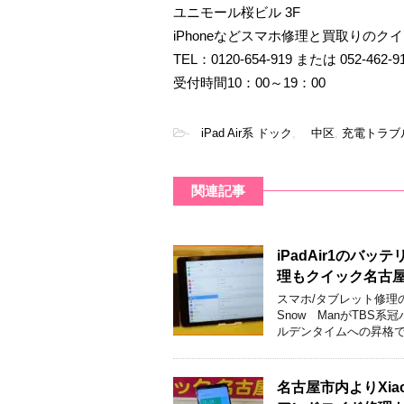
ユニモール桜ビル 3F
iPhoneなどスマホ修理と買取りのク
TEL：0120-654-919 または 052-462-9
受付時間10：00～19：00
-
iPad Air系 ドック
,
中区
,
充電トラブ
関連記事
iPadAir1の
理もクイック名古
スマホ/タブレット修理
Snow ManがTBS
ルデンタイムへの昇格で
名古屋市内よりXia