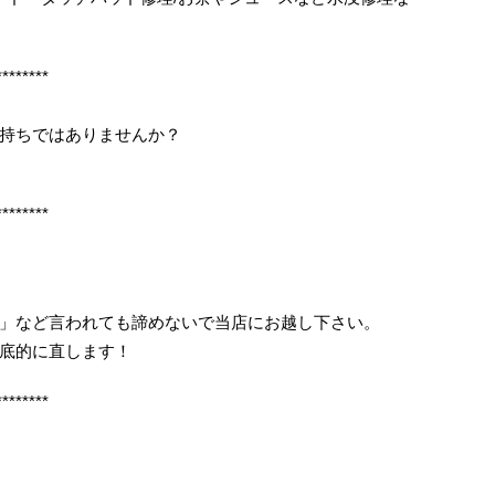
********
持ちではありませんか？
********
」など言われても諦めないで当店にお越し下さい。
底的に直します！
********