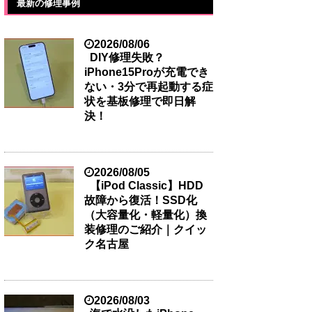
最新の修理事例
2026/08/06
DIY修理失敗？
iPhone15Proが充電でき
ない・3分で再起動する症
状を基板修理で即日解
決！
2026/08/05
【iPod Classic】HDD
故障から復活！SSD化
（大容量化・軽量化）換
装修理のご紹介｜クイッ
ク名古屋
2026/08/03