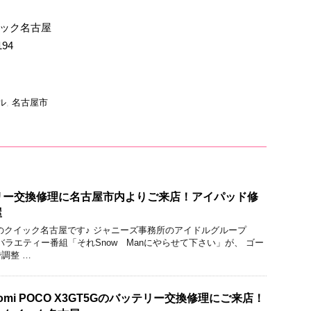
イック名古屋
194
ル
,
名古屋市
バッテリー交換修理に名古屋市内よりご来店！アイパッド修
屋
のクイック名古屋です♪ ジャニーズ事務所のアイドルグループ
系冠バラエティー番組「それSnow Manにやらせて下さい」が、 ゴー
調整 …
omi POCO X3GT5Gのバッテリー交換修理にご来店！