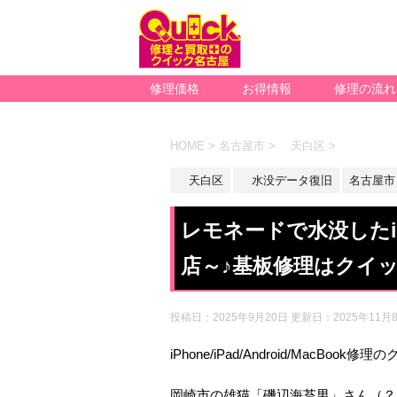
修理価格
お得情報
修理の流れ
HOME
>
名古屋市
>
天白区
>
天白区
水没データ復旧
名古屋市
レモネードで水没したiP
店～♪基板修理はクイ
投稿日：2025年9月20日 更新日：
2025年11月
iPhone/iPad/Android/MacBoo
岡崎市の雄猫「磯辺海苔男」さん（？