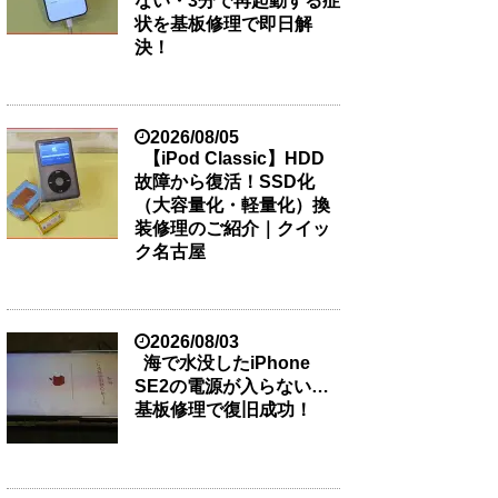
ない・3分で再起動する症
状を基板修理で即日解
決！
2026/08/05
【iPod Classic】HDD
故障から復活！SSD化
（大容量化・軽量化）換
装修理のご紹介｜クイッ
ク名古屋
2026/08/03
海で水没したiPhone
SE2の電源が入らない…
基板修理で復旧成功！