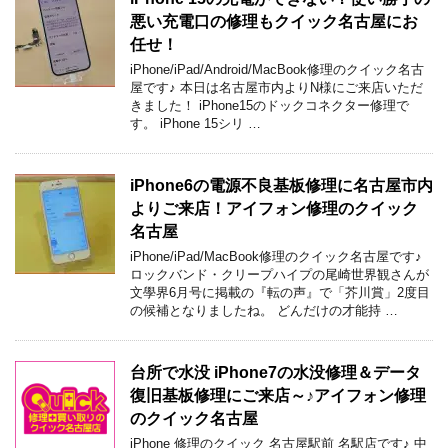
悪い充電口の修理もクイック名古屋にお
任せ！
iPhone/iPad/Android/MacBook修理のクイック名古
屋です♪ 本日は名古屋市内よりN様にご来店いただ
きました！ iPhone15のドックコネクター修理で
す。 iPhone 15シリ …
iPhone6の電源不良基板修理に名古屋市内
よりご来店！アイフォン修理のクイック
名古屋
iPhone/iPad/MacBook修理のクイック名古屋です♪
ロックバンド・クリープハイプの尾崎世界観さんが
文學界6月号に掲載の『転の声』で「芥川賞」2度目
の候補となりましたね。 どんだけの才能持 …
台所で水没 iPhone7の水没修理＆データ
復旧基板修理にご来店～♪アイフォン修理
のクイック名古屋
iPhone 修理のクイック 名古屋駅前 名駅店です♪ 中