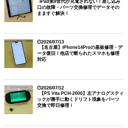
iPad第9世代が充電されない！差し込み
口の故障・パーツ交換修理でデータその
まますぐ解決！
2026/07/13
【名古屋】iPhone14Proの基板修理・デ
ータ復旧！他店で断られたスマホも修理
対応
2026/07/12
【PS Vita PCH-2000】左アナログスティ
ックが勝手に動くドリフト現象をパーツ
交換で即日修理！