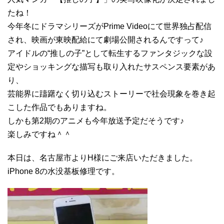
たね！
今年冬にドラマシリーズがPrime Videoにて世界独占配信
され、映画が東映配給にて劇場公開されるんですって♪
アイドルの“推しの子”として転生するファンタジックな設
定やショッキングな描写も取り入れたサスペンス要素があ
り、
芸能界に躊躇なく切り込むストーリーで社会現象を巻き起
こした作品でもありますね。
しかも第2期のアニメも今年放送予定だそうです♪
楽しみですね＾＾
本日は、名古屋市よりH様にご来店いただきました。
iPhone 8の水没基板修理です。