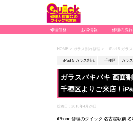
修理価格
お得情報
修理の流れ
HOME
>
ガラス割れ修理
>
iPad 5 ガラ
iPad 5 ガラス割れ
千種区
ガラス
ガラスバキバキ 画面割
千種区よりご来店！iP
投稿日：
2018年4月24日
iPhone 修理のクイック 名古屋駅前 