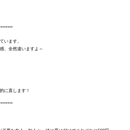
********
ています。
感、全然違いますよ～
的に直します！
********