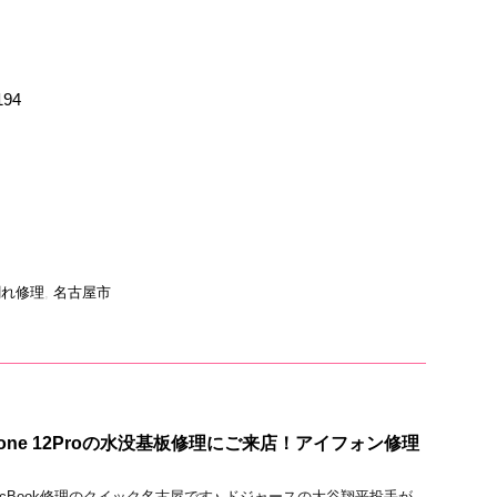
194
割れ修理
,
名古屋市
one 12Proの水没基板修理にご来店！アイフォン修理
droid/MacBook修理のクイック名古屋です♪ ドジャースの大谷翔平投手が