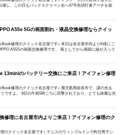
出場し、この日もバックスクリーン右へ47号先頭打者アーチを放
PO A55s 5Gの画面割れ・液晶交換修理ならクイッ
！
droid/MacBook修理のクイック名古屋です♪ 本日は名古屋市内よりK様にご
PPO A55Sの画面交換修理です。 落としてから画面に線が入って
ne 13miniのバッテリー交換にご来店！アイフォン修理
droid/MacBook修理のクイック名古屋です♪ 鹿児島県姶良市で、謎の光る
うですよ。 9日の午前5時ごろに目撃されており、とても綺麗な光
ス交換修理に名古屋市内よりご来店！アイフォン修理のク
e/iPad修理のクイック名古屋です♪ テニスのウィンブルドンで昨日男子シ