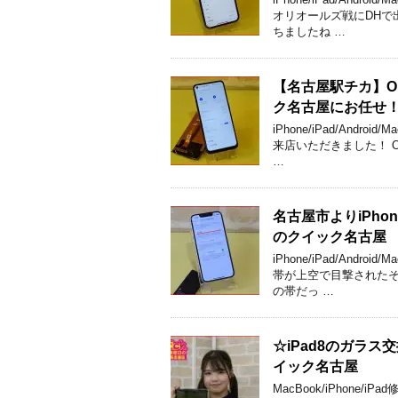
オリオールズ戦にDHで
ちましたね …
【名古屋駅チカ】OP
ク名古屋にお任せ
iPhone/iPad/An
来店いただきました！ O
…
名古屋市よりiPho
のクイック名古屋
iPhone/iPad/An
帯が上空で目撃されたそ
の帯だっ …
☆iPad8のガラ
イック名古屋
MacBook/iPhon