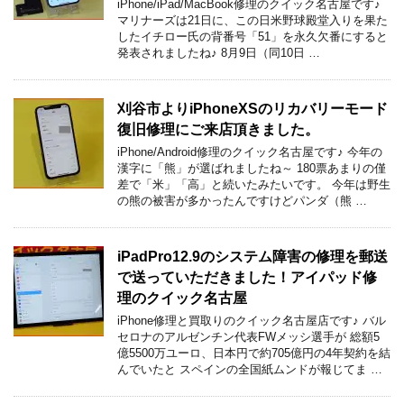
iPhone/iPad/MacBook修理のクイック名古屋です♪
マリナーズは21日に、この日米野球殿堂入りを果た
したイチロー氏の背番号「51」を永久欠番にすると
発表されましたね♪ 8月9日（同10日 …
刈谷市よりiPhoneXSのリカバリーモード
復旧修理にご来店頂きました。
iPhone/Android修理のクイック名古屋です♪ 今年の
漢字に「熊」が選ばれましたね～ 180票あまりの僅
差で「米」「高」と続いたみたいです。 今年は野生
の熊の被害が多かったんですけどパンダ（熊 …
iPadPro12.9のシステム障害の修理を郵送
で送っていただきました！アイパッド修
理のクイック名古屋
iPhone修理と買取りのクイック名古屋店です♪ バル
セロナのアルゼンチン代表FWメッシ選手が 総額5
億5500万ユーロ、日本円で約705億円の4年契約を結
んでいたと スペインの全国紙ムンドが報じてま …