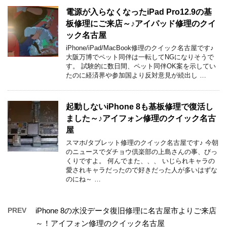
電源が入らなくなったiPad Pro12.9の基
板修理にご来店～♪アイパッド修理のクイ
ック名古屋
iPhone/iPad/MacBook修理のクイック名古屋です♪
大阪万博でペット同伴は一転してNGになりそうで
す。 試験的に数日間、ペット同伴OK案を示してい
たのに経済界や参加国より反対意見が続出し …
起動しないiPhone 8も基板修理で復活し
ました～♪アイフォン修理のクイック名古
屋
スマホ/タブレット修理のクイック名古屋です♪ 今朝
のニュースでダチョウ倶楽部の上島さんの事、びっ
くりですよ。 何んでまた、、、 いじられキャラの
愛されキャラだったので好きだった人が多いはずな
のにね～ …
PREV
iPhone 8の水没データ復旧修理に名古屋市よりご来店
～！アイフォン修理のクイック名古屋