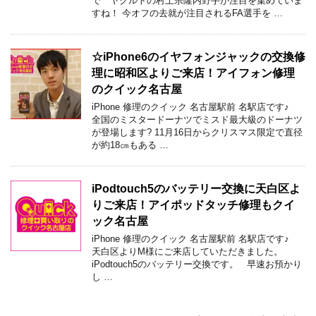
で ヤクルトの村上宗隆内野手が注目を集めていま
すね！ 今オフの去就が注目されるFA選手を …
☆iPhone6のイヤフォンジャックの交換修
理に昭和区よりご来店！アイフォン修理
のクイック名古屋
iPhone 修理のクイック 名古屋駅前 名駅店です♪
全国のミスタードーナツでミスド最大級のドーナツ
が登場します? 11月16日からクリスマス限定で直径
が約18㎝もある …
iPodtouch5のバッテリー交換に天白区よ
りご来店！アイポッドタッチ修理もクイ
ック名古屋
iPhone 修理のクイック 名古屋駅前 名駅店です♪
天白区よりM様にご来店していただきました。
iPodtouch5のバッテリー交換です。 早速お預かり
し …