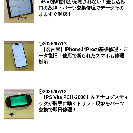
iPad第9世代が充電されない！差し込み
口の故障・パーツ交換修理でデータその
まますぐ解決！
2026/07/13
【名古屋】iPhone14Proの基板修理・デ
ータ復旧！他店で断られたスマホも修理
対応
2026/07/12
【PS Vita PCH-2000】左アナログスティ
ックが勝手に動くドリフト現象をパーツ
交換で即日修理！