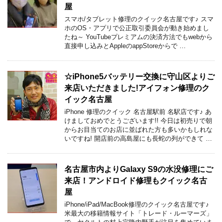
屋
スマホ/タブレット修理のクイック名古屋です♪ スマ
ホのOS・アプリで公正取引委員会が動き始めまし
たね～ YouTubeプレミアムの決済方法でもwebから
直接申し込みとAppleのappStoreからで …
☆iPhone5バッテリー交換に守山区よりご
来店いただきました!アイフォン修理のク
イック名古屋
iPhone 修理のクイック 名古屋駅前 名駅店です♪ あ
けましておめでとうございます!! 今日は初売りで朝
からお目当てのお店に並ばれた方も多いかもしれな
いですね! 開店前の高島屋にも長蛇の列ができて …
名古屋市内よりGalaxy S9の水没修理にご
来店！アンドロイド修理もクイック名古
屋
iPhone/iPad/MacBook修理のクイック名古屋です♪
米最大の移籍情報サイト「トレード・ルーマーズ」