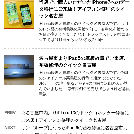
当店でご購入いただいたiPhone7へのデー
タ移行にご来店！アイフォン修理のクイ
ック名古屋
iPhone修理と買取りのクイック名古屋店です♪ 7月
のレジ袋の有料義務化開始を前に、有料化を始める
お店が増えてきましたね！ ドラックストアのウエル
シアでは4月1日からレジ袋1枚2～5円 …
名古屋市よりiPad5の基板故障でご来店。
基板修理のクイック名古屋
iPhone修理と買取りのクイック名古屋店です♪ 今朝
のジェイアール高島屋の行列は凄かったですね～
JRゲートの地下街など朝9時の段階で沢山の人が並
んでいました。 毎年恒例の初売りでしょうけど購買
意欲 …
PREV
☆名古屋市内よりiPhone13のドックコネクター修理に
ご来店！アイフォン修理のクイック名古屋
NEXT
リンゴループになったiPad 6の基板修理に名古屋市よ