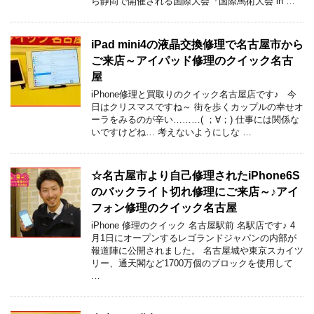
ら静岡で開催される国際大会『国際馬術大会 in …
iPad mini4の液晶交換修理で名古屋市から
ご来店～アイパッド修理のクイック名古
屋
iPhone修理と買取りのクイック名古屋店です♪ 今
日はクリスマスですね～ 街を歩くカップルの幸せオ
ーラをみるのが辛い………( ；∀；) 仕事には関係な
いですけどね… 考えないようにしな …
☆名古屋市より自己修理されたiPhone6S
のバックライト切れ修理にご来店～♪アイ
フォン修理のクイック名古屋
iPhone 修理のクイック 名古屋駅前 名駅店です♪ 4
月1日にオープンするレゴランドジャパンの内部が
報道陣に公開されました。 名古屋城や東京スカイツ
リー、通天閣など1700万個のブロックを使用して
…