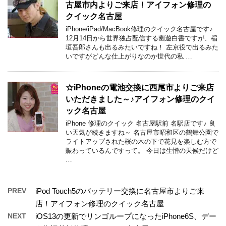
古屋市内よりご来店！アイフォン修理の
クイック名古屋
iPhone/iPad/MacBook修理のクイック名古屋です♪
12月14日から世界独占配信する幽遊白書ですが、稲
垣吾郎さんも出るみたいですね！ 左京役で出るみた
いですがどんな仕上がりなのか世代の私 …
☆iPhoneの電池交換に西尾市よりご来店
いただきました～♪アイフォン修理のクイ
ック名古屋
iPhone 修理のクイック 名古屋駅前 名駅店です♪ 良
い天気が続きますね～ 名古屋市昭和区の鶴舞公園で
ライトアップされた桜の木の下で花見を楽しむ方で
賑わっているんですって。 今日は生憎の天候だけど
…
PREV
iPod Touch5のバッテリー交換に名古屋市よりご来
店！アイフォン修理のクイック名古屋
NEXT
iOS13の更新でリンゴループになったiPhone6S、デー