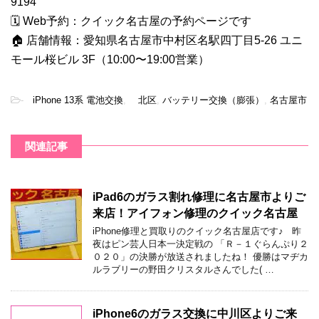
9194
🗓 Web予約：
クイック名古屋の予約ページです
🏠 店舗情報：愛知県名古屋市中村区名駅四丁目5-26 ユニ
モール桜ビル 3F（10:00〜19:00営業）
-
iPhone 13系 電池交換
,
北区
,
バッテリー交換（膨張）
,
名古屋市
関連記事
iPad6のガラス割れ修理に名古屋市よりご
来店！アイフォン修理のクイック名古屋
iPhone修理と買取りのクイック名古屋店です♪ 昨
夜はピン芸人日本一決定戦の 「Ｒ－１ぐらんぷり２
０２０」の決勝が放送されましたね！ 優勝はマヂカ
ルラブリーの野田クリスタルさんでした( …
iPhone6のガラス交換に中川区よりご来