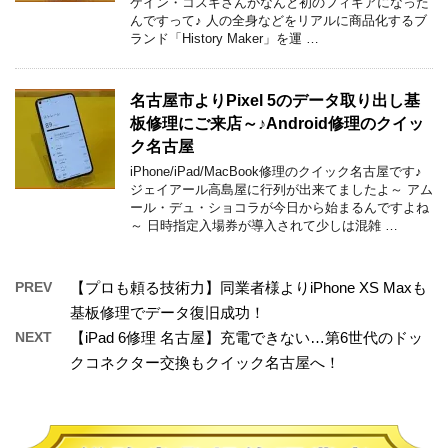
ケイン・コスギさんがなんと初のフィギアになった
んですって♪ 人の全身などをリアルに商品化するブ
ランド「History Maker」を運 …
名古屋市よりPixel 5のデータ取り出し基
板修理にご来店～♪Android修理のクイッ
ク名古屋
iPhone/iPad/MacBook修理のクイック名古屋です♪
ジェイアール高島屋に行列が出来てましたよ～ アム
ール・デュ・ショコラが今日から始まるんですよね
～ 日時指定入場券が導入されて少しは混雑 …
PREV
【プロも頼る技術力】同業者様よりiPhone XS Maxも
基板修理でデータ復旧成功！
NEXT
【iPad 6修理 名古屋】充電できない…第6世代のドッ
クコネクター交換もクイック名古屋へ！