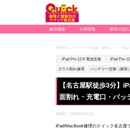
修理価格
お得情報
修理の流れ
HOME
>
バッテリー交換（膨張）
>
iPad 
iPad Pro 12.9 電池交換
iPad Pro
ガラス割れ修理
バッテリー交換（膨張
【名古屋駅徒歩3分】iPa
面割れ・充電口・バッ
投稿日：
2026年5月21日
iPad/MacBook修理のクイック名古屋