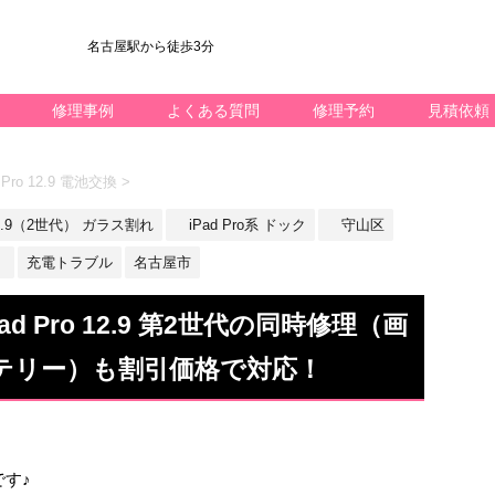
名古屋駅から徒歩3分
修理事例
よくある質問
修理予約
見積依頼
Pro 12.9 電池交換
>
 12.9（2世代） ガラス割れ
iPad Pro系 ドック
守山区
）
充電トラブル
名古屋市
d Pro 12.9 第2世代の同時修理（画
テリー）も割引価格で対応！
です♪