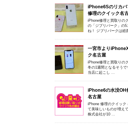
iPhone6Sの
修理のクイック名
iPhone修理と買取
の「ジブリパーク」の5
ね！ ジブリパークは総面
一宮市よりiPho
ク名古屋
iPhone修理と買取り
冬の1週間となるそうで
当店に起こし …
iPhone6の水
名古屋
iPhone 修理のクイ
て美味しいものが増えて
株式会社が10 …