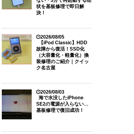
ない・3分で再起動する症
状を基板修理で即日解
決！
2026/08/05
【iPod Classic】HDD
故障から復活！SSD化
（大容量化・軽量化）換
装修理のご紹介｜クイッ
ク名古屋
2026/08/03
海で水没したiPhone
SE2の電源が入らない…
基板修理で復旧成功！