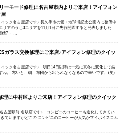
リカバリーモード修理に名古屋市内よりご来店！アイフォン
古屋
りのクイック名古屋店です♪ 長久手市の愛・地球博記念公園内に整備中
エリアのうち3エリアを11月1日に先行開園すると発表しました
積7・ …
neXSガラス交換修理にご来店♪アイフォン修理のクイッ
のクイック名古屋店です♪ 明日14日以降は一気に真冬に変化して厳
すね。 寒いと、朝、布団から出られなくなるので辛いです。(笑)
没OH修理に中村区よりご来店！アイフォン修理のクイック
ック 名古屋駅前 名駅店です♪ コンビニのコーヒーも進化してきてい
きていますがどこの コンビニのコーヒーが人気かマイボイスコム