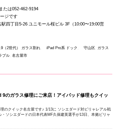
たは052-462-9194
ージです
丁目5-26 ユニモール桜ビル 3F（10:00〜19:00営
 12.9（2世代） ガラス割れ
,
iPad Pro系 ドック
,
守山区
,
ガラス
ラブル
,
名古屋市
ad 9のガラス修理にご来店！アイパッド修理もクイッ
cBook修理のクイック名古屋です♪ 1/13に ソシエダード対ビリャレアル戦
ル・ソシエダードの日本代表MF久保建英選手が13日、本拠ビリャ