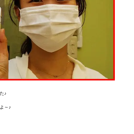
た♪
よ～♪