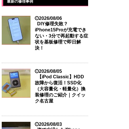
最新の修理事例
2026/08/06
DIY修理失敗？
iPhone15Proが充電でき
ない・3分で再起動する症
状を基板修理で即日解
決！
2026/08/05
【iPod Classic】HDD
故障から復活！SSD化
（大容量化・軽量化）換
装修理のご紹介｜クイッ
ク名古屋
2026/08/03