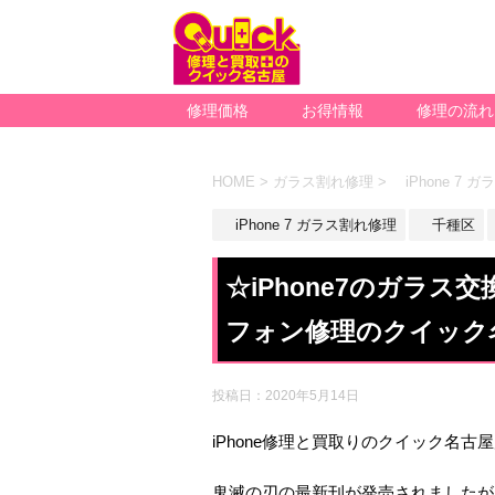
修理価格
お得情報
修理の流れ
HOME
>
ガラス割れ修理
>
iPhone 7 
iPhone 7 ガラス割れ修理
千種区
☆iPhone7のガラ
フォン修理のクイック
投稿日：
2020年5月14日
iPhone修理と買取りのクイック名古
鬼滅の刃の最新刊が発売されましたが