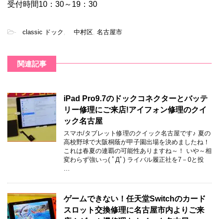
受付時間10：30～19：30
-
classic ドック
,
中村区
,
名古屋市
関連記事
iPad Pro9.7のドックコネクターとバッテ
リー修理にご来店!アイフォン修理のクイ
ック名古屋
スマホ/タブレット修理のクイック名古屋です♪ 夏の
高校野球で大阪桐蔭が甲子園出場を決めましたね！
これは春夏の連覇の可能性ありますね～！ いや～相
変わらず強いっ( ﾟДﾟ) ライバル履正社を7－0と投
…
ゲームできない！任天堂Switchのカード
スロット交換修理に名古屋市内よりご来