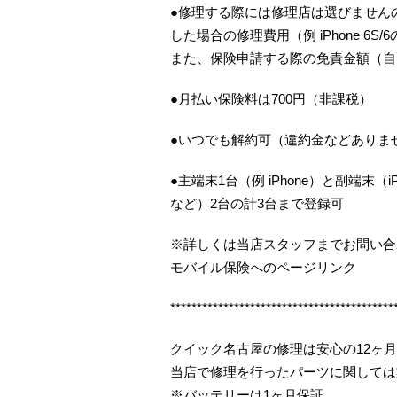
●修理する際には修理店は選びませんの
した場合の修理費用（例 iPhone 6S
また、保険申請する際の免責金額（自
●月払い保険料は700円（非課税）
●いつでも解約可（違約金などありま
●主端末1台（例 iPhone）と副端末（iP
など）2台の計3台まで登録可
※詳しくは当店スタッフまでお問い合
モバイル保険へのページリンク
******************************************
クイック名古屋の修理は安心の12ヶ
当店で修理を行ったパーツに関しては
※バッテリーは1ヶ月保証