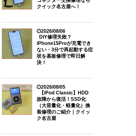
コネクター交換修理なら
クイック名古屋へ！
2026/08/06
DIY修理失敗？
iPhone15Proが充電でき
ない・3分で再起動する症
状を基板修理で即日解
決！
2026/08/05
【iPod Classic】HDD
故障から復活！SSD化
（大容量化・軽量化）換
装修理のご紹介｜クイッ
ク名古屋