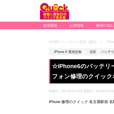
修理価格
お得情報
修理の流れ
HOME
>
バッテリー交換（膨張）
>
iPho
iPhone 6 電池交換
北区
バッテ
☆iPhone6のバッ
フォン修理のクイック
投稿日：2017年9月14日 更新日：
2022年3月2
iPhone 修理のクイック 名古屋駅前 