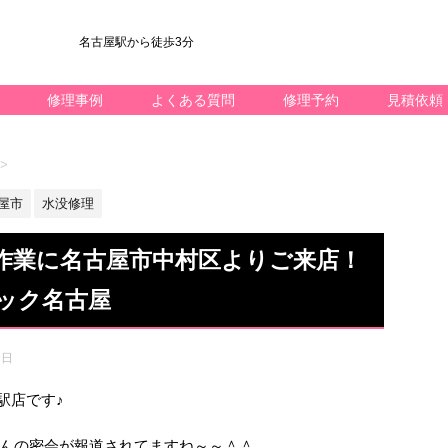
名古屋駅から徒歩3分
修理事例
よくある質問
修理予約
見積依頼
>
屋市
水没修理
OH作業に名古屋市中村区よりご来店！
ック名古屋
1日
名駅店です♪
んの密会が報道されてますね～～＾＾