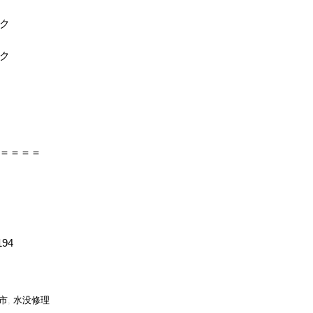
ク
ク
＝＝＝＝
194
市
,
水没修理