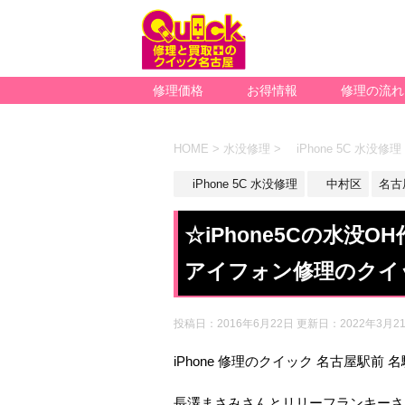
修理価格
お得情報
修理の流れ
HOME
>
水没修理
>
iPhone 5C 水没修理
iPhone 5C 水没修理
中村区
名古
☆iPhone5Cの水没
アイフォン修理のクイ
投稿日：2016年6月22日 更新日：
2022年3月2
iPhone 修理のクイック 名古屋駅前 
長澤まさみさんとリリーフランキーさ