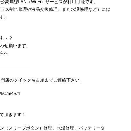
トで公衆無線LAN（Wi-Fi）サービスが利用可能です。
故障（ガラス割れ修理や液晶交換修理、また水没修理など）には
ます。
も～？
わせ願います。
らへ
———————
は修理専門店のクイック名古屋までご連絡下さい。
C/5/4S/4
て頂きます！
ン（スリープボタン）修理、水没修理、バッテリー交