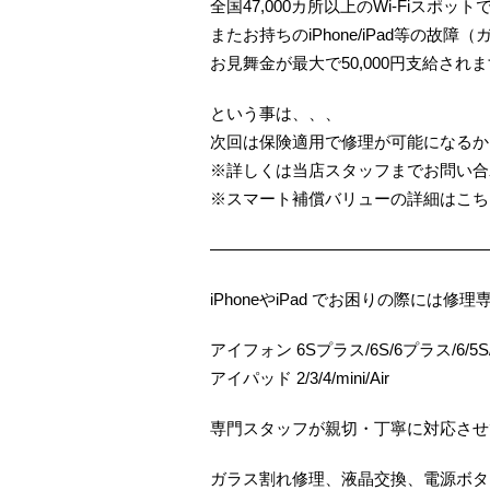
全国47,000カ所以上のWi-Fiスポッ
またお持ちのiPhone/iPad等の
お見舞金が最大で50,000円支給され
という事は、、、
次回は保険適用で修理が可能になるか
※詳しくは当店スタッフまでお問い合
※スマート補償バリューの詳細はこち
—————————————————
iPhoneやiPad でお困りの際に
アイフォン 6Sプラス/6S/6プラス/6/5S/5
アイパッド 2/3/4/mini/Air
専門スタッフが親切・丁寧に対応させ
ガラス割れ修理、液晶交換、電源ボタ