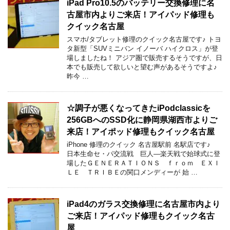
iPad Pro10.5のバッテリー交換修理に名
古屋市内よりご来店！アイパッド修理も
クイック名古屋
スマホ/タブレット修理のクイック名古屋です♪ トヨ
タ新型「SUVミニバン イノーバ ハイクロス」が登
場しましたね！ アジア圏で販売するそうですが、日
本でも販売して欲しいと望む声があるそうですよ♪
昨今 …
☆調子が悪くなってきたiPodclassicを
256GBへのSSD化に静岡県湖西市よりご
来店！アイポッド修理もクイック名古屋
iPhone 修理のクイック 名古屋駅前 名駅店です♪
日本生命セ・パ交流戦 巨人―楽天戦で始球式に登
場したＧＥＮＥＲＡＴＩＯＮＳ ｆｒｏｍ ＥＸＩ
ＬＥ ＴＲＩＢＥの関口メンディーが 始 …
iPad4のガラス交換修理に名古屋市内より
ご来店！アイパッド修理もクイック名古
屋