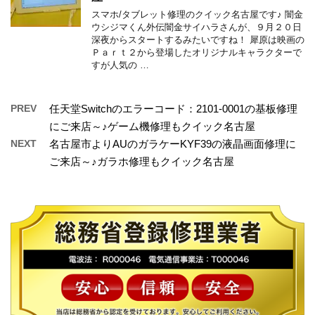
スマホ/タブレット修理のクイック名古屋です♪ 闇金
ウシジマくん外伝闇金サイハラさんが、９月２０日
深夜からスタートするみたいですね！ 犀原は映画の
Ｐａｒｔ２から登場したオリジナルキャラクターで
すが人気の …
PREV
任天堂Switchのエラーコード：2101-0001の基板修理
にご来店～♪ゲーム機修理もクイック名古屋
NEXT
名古屋市よりAUのガラケーKYF39の液晶画面修理に
ご来店～♪ガラホ修理もクイック名古屋