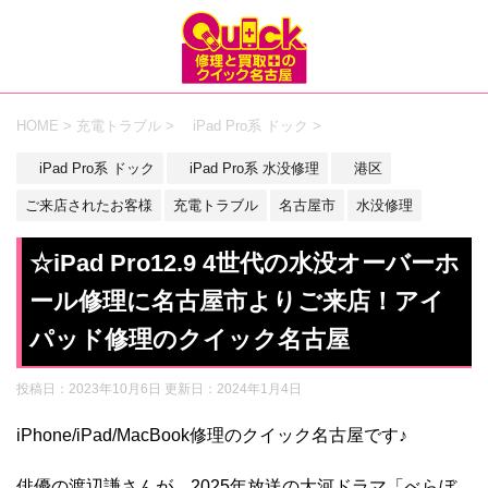
HOME
>
充電トラブル
>
iPad Pro系 ドック
>
iPad Pro系 ドック
iPad Pro系 水没修理
港区
ご来店されたお客様
充電トラブル
名古屋市
水没修理
☆iPad Pro12.9 4世代の水没オーバーホ
ール修理に名古屋市よりご来店！アイ
パッド修理のクイック名古屋
投稿日：2023年10月6日 更新日：
2024年1月4日
iPhone/iPad/MacBook修理のクイック名古屋です♪
俳優の渡辺謙さんが、2025年放送の大河ドラマ「べらぼ