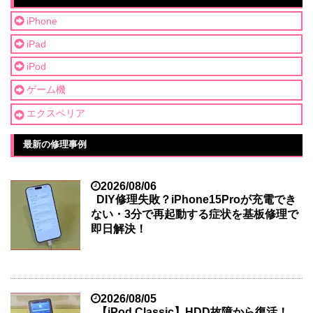
iPhone
iPad
iPod
ゲーム機
エクスペリア
最新の修理事例
2026/08/06
DIY修理失敗？iPhone15Proが充電でき
ない・3分で再起動する症状を基板修理で
即日解決！
2026/08/05
【iPod Classic】HDD故障から復活！