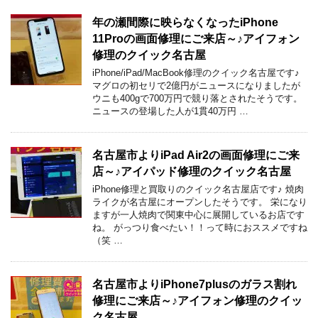
年の瀬間際に映らなくなったiPhone
11Proの画面修理にご来店～♪アイフォン
修理のクイック名古屋
iPhone/iPad/MacBook修理のクイック名古屋です♪
マグロの初セリで2億円がニュースになりましたが
ウニも400gで700万円で競り落とされたそうです。
ニュースの登場した人が1貫40万円 …
名古屋市よりiPad Air2の画面修理にご来
店～♪アイパッド修理のクイック名古屋
iPhone修理と買取りのクイック名古屋店です♪ 焼肉
ライクが名古屋にオープンしたそうです。 栄になり
ますが一人焼肉で関東中心に展開しているお店です
ね。 がっつり食べたい！！って時におススメですね
（笑 …
名古屋市よりiPhone7plusのガラス割れ
修理にご来店～♪アイフォン修理のクイッ
ク名古屋