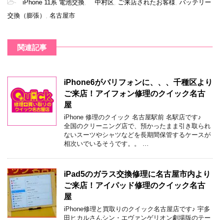
-
iPhone 11系 電池交換
,
中村区
,
ご来店されたお客様
,
バッテリー
交換（膨張）
,
名古屋市
関連記事
iPhone6がバリフォンに、、、千種区より
ご来店！アイフォン修理のクイック名古
屋
iPhone 修理のクイック 名古屋駅前 名駅店です♪
全国のクリーニング店で、預かったまま引き取られ
ないスーツやシャツなどを長期間保管するケースが
相次いでいるそうです。。 …
iPad5のガラス交換修理に名古屋市内より
ご来店！アイパッド修理のクイック名古
屋
iPhone修理と買取りのクイック名古屋店です♪ 宇多
田ヒカルさんシン・エヴァンゲリオン劇場版のテー