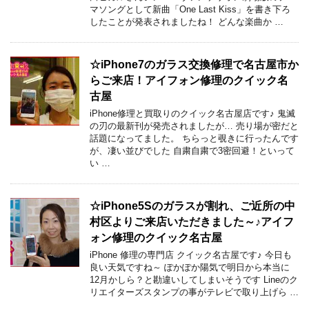
マソングとして新曲「One Last Kiss」を書き下ろ
したことが発表されましたね！ どんな楽曲か …
☆iPhone7のガラス交換修理で名古屋市か
らご来店！アイフォン修理のクイック名
古屋
iPhone修理と買取りのクイック名古屋店です♪ 鬼滅
の刃の最新刊が発売されましたが… 売り場が密だと
話題になってました。 ちらっと覗きに行ったんです
が、凄い並びでした 自粛自粛で3密回避！といって
い …
☆iPhone5Sのガラスが割れ、ご近所の中
村区よりご来店いただきました～♪アイフ
ォン修理のクイック名古屋
iPhone 修理の専門店 クイック名古屋です♪ 今日も
良い天気ですね～ ぽかぽか陽気で明日から本当に
12月かしら？と勘違いしてしまいそうです Lineのク
リエイターズスタンプの事がテレビで取り上げら …