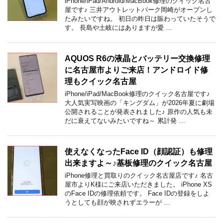
iPhone/iPad/Android/MacBook修理のクイック名古
屋です♪ 三井アウトレットパーク岡崎がオープンし
たみたいですね。 初日の昨日は賑わっていたそうで
す。 長島や土岐にはありますが愛 …
AQUOS R6の液晶とバッテリー交換修理
に名古屋市よりご来店！アンドロイド修
理もクイック名古屋
iPhone/iPad/MacBook修理のクイック名古屋です♪
大人気実写映画の「キングダム」が2026年夏に劇場
公開されることが発表されました♪ 原作の人気も未
だに衰えてないみたいですね～ 累計発 …
使えなくなったFace ID（顔認証）も修理
出来ますよ～♪基板修理のクイック名古屋
iPhone修理と買取りのクイック名古屋店です♪ 名古
屋市よりK様にご来店いただきました。 iPhone XS
のFace IDの修理依頼です。 Face IDの登録をしよ
うとしても顔が映されずエラーが …