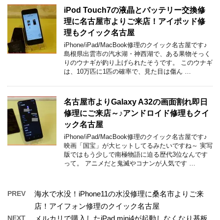
iPod Touch7の液晶とバッテリー交換修
理に名古屋市よりご来店！アイポッド修
理もクイック名古屋
iPhone/iPad/MacBook修理のクイック名古屋です♪
島根県出雲市の汽水湖・神西湖で、ある果物そっく
りのウナギが釣り上げられたそうです。 このウナギ
は、10万匹に1匹の確率で、見た目は傷ん …
名古屋市よりGalaxy A32の画面割れ即日
修理にご来店～♪アンドロイド修理もクイ
ック名古屋
iPhone/iPad/MacBook修理のクイック名古屋です♪
映画「国宝」が大ヒットしてるみたいですね～ 実写
版ではもう少しで南極物語に迫る歴代3位なんです
って。 アニメだと鬼滅やコナンが人気です …
PREV
海水で水没！iPhone11の水没修理に桑名市よりご来
店！アイフォン修理のクイック名古屋
NEXT
メルカリで購入したiPad mini4が起動しなくなり基板