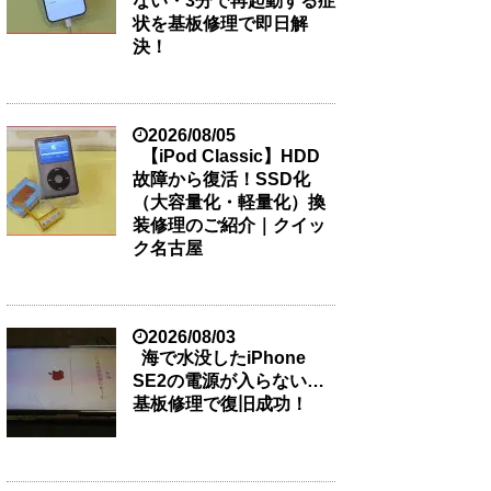
ない・3分で再起動する症
状を基板修理で即日解
決！
2026/08/05
【iPod Classic】HDD
故障から復活！SSD化
（大容量化・軽量化）換
装修理のご紹介｜クイッ
ク名古屋
2026/08/03
海で水没したiPhone
SE2の電源が入らない…
基板修理で復旧成功！