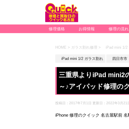
修理価格
お得情報
修理の流れ
HOME
>
ガラス割れ修理
>
iPad mini 1
iPad mini 1/2 ガラス割れ
四日市市
三重県よりiPad mi
～♪アイパッド修理の
投稿日：2017年7月1日 更新日：
2022年3月21
iPhone 修理のクイック 名古屋駅前 