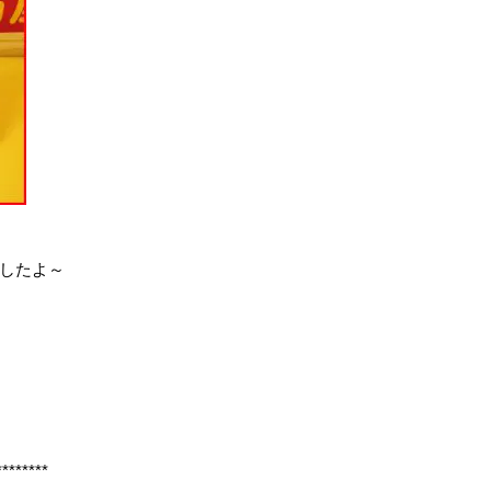
したよ～
********