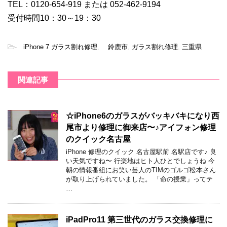
TEL：0120-654-919 または 052-462-9194
受付時間10：30～19：30
-
iPhone 7 ガラス割れ修理
,
鈴鹿市
,
ガラス割れ修理
,
三重県
関連記事
☆iPhone6のガラスがバッキバキになり西
尾市より修理に御来店〜♪アイフォン修理
のクイック名古屋
iPhone 修理のクイック 名古屋駅前 名駅店です♪ 良
い天気ですね〜 行楽地はヒト人ひとでしょうね 今
朝の情報番組にお笑い芸人のTIMのゴルゴ松本さん
が取り上げられていました。 「命の授業」ってテ
…
iPadPro11 第三世代のガラス交換修理に