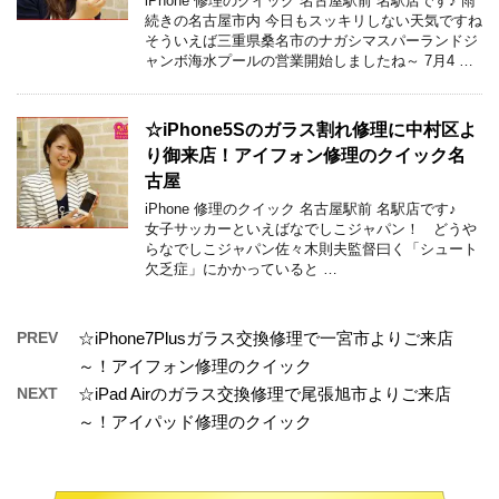
iPhone 修理のクイック 名古屋駅前 名駅店です♪ 雨
続きの名古屋市内 今日もスッキリしない天気ですね
そういえば三重県桑名市のナガシマスパーランドジ
ャンボ海水プールの営業開始しましたね～ 7月4 …
☆iPhone5Sのガラス割れ修理に中村区よ
り御来店！アイフォン修理のクイック名
古屋
iPhone 修理のクイック 名古屋駅前 名駅店です♪
女子サッカーといえばなでしこジャパン！ どうや
らなでしこジャパン佐々木則夫監督曰く「シュート
欠乏症」にかかっていると …
PREV
☆iPhone7Plusガラス交換修理で一宮市よりご来店
～！アイフォン修理のクイック
NEXT
☆iPad Airのガラス交換修理で尾張旭市よりご来店
～！アイパッド修理のクイック