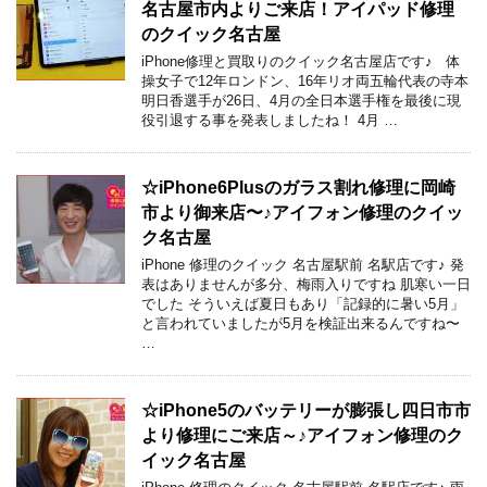
名古屋市内よりご来店！アイパッド修理
のクイック名古屋
iPhone修理と買取りのクイック名古屋店です♪ 体
操女子で12年ロンドン、16年リオ両五輪代表の寺本
明日香選手が26日、4月の全日本選手権を最後に現
役引退する事を発表しましたね！ 4月 …
☆iPhone6Plusのガラス割れ修理に岡崎
市より御来店〜♪アイフォン修理のクイッ
ク名古屋
iPhone 修理のクイック 名古屋駅前 名駅店です♪ 発
表はありませんが多分、梅雨入りですね 肌寒い一日
でした そういえば夏日もあり「記録的に暑い5月」
と言われていましたが5月を検証出来るんですね〜
…
☆iPhone5のバッテリーが膨張し四日市市
より修理にご来店～♪アイフォン修理のク
イック名古屋