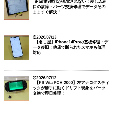
iPad第9世代が充電されない！差し込み
口の故障・パーツ交換修理でデータその
まますぐ解決！
2026/07/13
【名古屋】iPhone14Proの基板修理・デ
ータ復旧！他店で断られたスマホも修理
対応
2026/07/12
【PS Vita PCH-2000】左アナログスティ
ックが勝手に動くドリフト現象をパーツ
交換で即日修理！