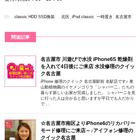
-
classic HDD SSD換装
,
北区
,
iPod classic
,
一時置き
,
名古屋市
関連記事
名古屋市 川遊びで水没 iPhone6S 乾燥剤
を入れて4日後にご来店 水没修理のクイッ
ク名古屋
iPhone 修理のクイック 名古屋駅前 名駅店です♪ 東
山動植物園のイケメンゴリラ「シャバー二」たちの
暮らす新しいお家が完成しました。 シャバーニを見
に行った人は分かると思いますが平日でも人だかり
で …
☆名古屋市南区よりiPhone6のリカバリー
モード修理にご来店～♪アイフォン修理の
クイック名古屋