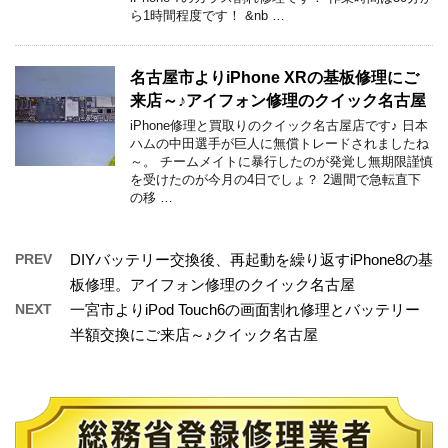
ら1時間程度です！ &nb …
名古屋市よりiPhone XRの基板修理にご
来店～♪アイフォン修理のクイック名古屋
iPhone修理と買取りのクイック名古屋店です♪ 日本
ハムの中田選手が巨人に無償トレードされましたね
～。 チームメイトに暴行したのが発覚し無期限謹慎
を受けたのが今月の4日でしょ？ 2週間で急転直下
の移 …
PREV
DIYバッテリー交換後、再起動を繰り返すiPhone8の基
板修理。アイフォン修理のクイック名古屋
NEXT
一宮市よりiPod Touch6の画面割れ修理とバッテリー
半額交換にご来店～♪クイック名古屋