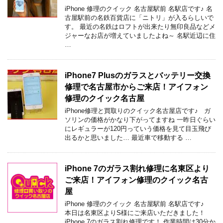
iPhone 修理のクイック 名古屋駅前 名駅店です♪ 名
古屋駅前の名鉄百貨店に「ニトリ」が入るらしいで
す。 最近の名鉄はロフトが出来たり無印良品などメ
ジャーなお店が増えていましたよね～ 名駅近辺に住
…
iPhone7 Plusのガラスとバッテリー交換
修理で名古屋市からご来店！アイフォン
修理のクイック名古屋
iPhone修理と買取りのクイック名古屋店です♪ ガ
ソリンの価格がかなり下がってますね 一昨日ぐらい
にレギュラーが120円っていう価格を見て目玉飛び
出るかと思いました… 最近車で移動する …
iPhone 7のガラス割れ修理に名東区より
ご来店！アイフォン修理のクイック名古
屋
iPhone 修理のクイック 名古屋駅前 名駅店です♪
本日は名東区よりS様にご来店いただきました！
iPhone 7のガラス割れ修理です！ 作業時間は30分か