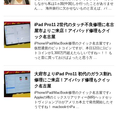
しながら私は1ヵ国(中国)しか行ったことがありませ
ん…。 海外旅行に欠かせないものと言えば、パ …
iPad Pro11 2世代のタッチ不良修理に名古
屋市よりご来店！アイパッド修理もクイ
ック名古屋
iPhone/iPad/MacBook修理のクイック名古屋です♪
仮想通貨のビットコインですが、本日12日に1ビッ
トコインが1,300万円超えたらしいですね～！！ も
っと昔に買っておけばよったと思う方 …
大府市よりiPad Pro11 初代のガラス割れ
修理にご来店！アイパッド修理もクイッ
ク名古屋
iPhone/iPad/MacBook修理のクイック名古屋です♪
Appleの噂のミックスリアリティー(MR)ヘッドセッ
トヴィジョンプロがアメリカ本土で発売開始したそ
うですね！ macbookやiPa …