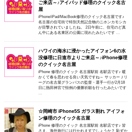
ご来店～♪アイパッド修理のクイック名古
屋
iPhone/iPad/MacBook修理のクイック名古屋です♪
名古屋の住宅街で特別天然記念物のニホンカモシカ
が目撃されていましたね。 2日午前に、住宅のど真
ん中にある名東区の公園に現れたみたいです …
ハワイの海水に浸かったアイフォン6の水
没修理に日進市よりご来店～♪iPhone修理
のクイック名古屋
iPhone 修理のクイック 名古屋駅前 名駅店です♪ 暖
かくて春を思わせる良い天気ですね～ サッカーＪリ
ーグの名古屋グランパスの監督・選手一行が2月18
日に熱田神宮で恒例の優勝祈願を行ったみたいです
…
☆岡崎市 iPhone5S ガラス割れ アイフォ
ン修理のクイック名古屋
iPhone 修理のクイック 名古屋駅前 名駅店です♪ 皆
さま、海外旅行には行かれますでしょうか？ 恥ずか