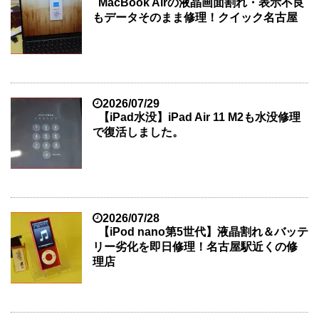
MacBook Airの液晶画面割れ・表示不良
もデータそのまま修理！クイック名古屋
2026/07/29
【iPad水没】iPad Air 11 M2も水没修理
で復活しました。
2026/07/28
【iPod nano第5世代】液晶割れ＆バッテ
リー劣化を即日修理！名古屋駅近くの修
理店