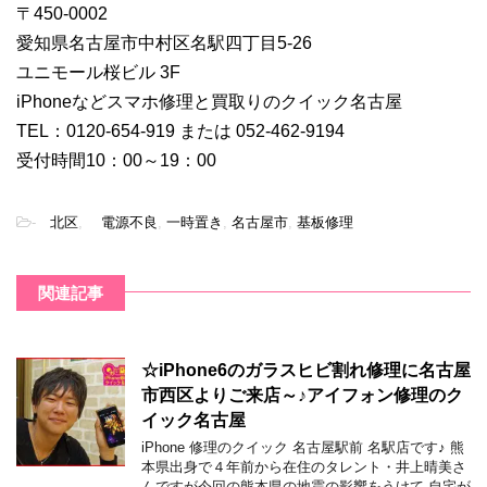
〒450-0002
愛知県名古屋市中村区名駅四丁目5-26
ユニモール桜ビル 3F
iPhoneなどスマホ修理と買取りのクイック名古屋
TEL：0120-654-919 または 052-462-9194
受付時間10：00～19：00
-
北区
,
電源不良
,
一時置き
,
名古屋市
,
基板修理
関連記事
☆iPhone6のガラスヒビ割れ修理に名古屋
市西区よりご来店～♪アイフォン修理のク
イック名古屋
iPhone 修理のクイック 名古屋駅前 名駅店です♪ 熊
本県出身で４年前から在住のタレント・井上晴美さ
んですが今回の熊本県の地震の影響をうけて 自宅が