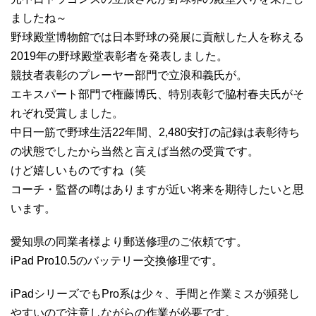
ましたね～
野球殿堂博物館では日本野球の発展に貢献した人を称える
2019年の野球殿堂表彰者を発表しました。
競技者表彰のプレーヤー部門で立浪和義氏が。
エキスパート部門で権藤博氏、特別表彰で脇村春夫氏がそ
れぞれ受賞しました。
中日一筋で野球生活22年間、2,480安打の記録は表彰待ち
の状態でしたから当然と言えば当然の受賞です。
けど嬉しいものですね（笑
コーチ・監督の噂はありますが近い将来を期待したいと思
います。
愛知県の同業者様より郵送修理のご依頼です。
iPad Pro10.5のバッテリー交換修理です。
iPadシリーズでもPro系は少々、手間と作業ミスが頻発し
やすいので注意しながらの作業が必要です。