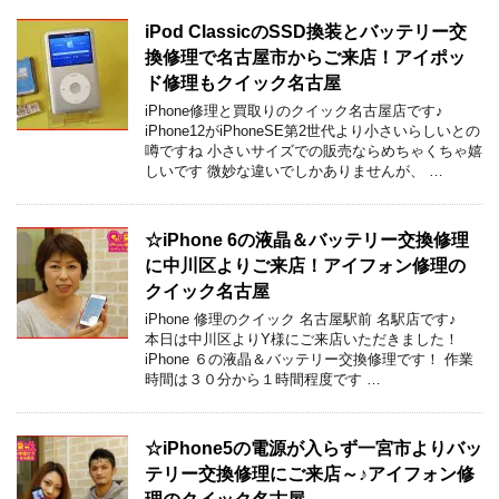
iPod ClassicのSSD換装とバッテリー交
換修理で名古屋市からご来店！アイポッ
ド修理もクイック名古屋
iPhone修理と買取りのクイック名古屋店です♪
iPhone12がiPhoneSE第2世代より小さいらしいとの
噂ですね 小さいサイズでの販売ならめちゃくちゃ嬉
しいです 微妙な違いでしかありませんが、 …
☆iPhone 6の液晶＆バッテリー交換修理
に中川区よりご来店！アイフォン修理の
クイック名古屋
iPhone 修理のクイック 名古屋駅前 名駅店です♪
本日は中川区よりY様にご来店いただきました！
iPhone ６の液晶＆バッテリー交換修理です！ 作業
時間は３０分から１時間程度です …
☆iPhone5の電源が入らず一宮市よりバッ
テリー交換修理にご来店～♪アイフォン修