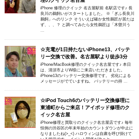
理のクイック名古屋
iPhone 修理のクイック 名古屋駅前 名駅店です♪ 長
良川の鵜飼いがスタートしました。 ※「ぎふ長良川
鵜飼」へのリンク そういえば確か女性鵜匠が居たは
ず、、、？ と調べてみたら女性鵜匠は「木曽川う
…
☆充電が1日持たないiPhone13、バッテ
リー交換で改善。名古屋駅より徒歩3分
iPhone/MacBook修理のクイック名古屋です♪ 本日
は、清須市よりW様にご来店いただきました。
iPhone13のバッテリー交換修理です。 劣化による
メッセージがでていますね。 バッテリーの持 …
☆iPod Touch6のバッテリー交換修理に
東浦町からご来店！アイポッド修理のク
イック名古屋
iPhone修理と買取りのクイック名古屋店です♪ 毎年
恒例の渋谷区の年末年始のカウントダウンが中止に
なりましたね(>_<) ハロウィンは自粛を呼び掛けて