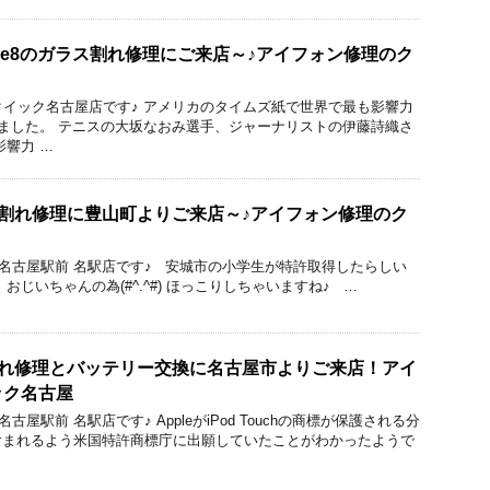
one8のガラス割れ修理にご来店～♪アイフォン修理のク
りのクイック名古屋店です♪ アメリカのタイムズ紙で世界で最も影響力
れました。 テニスの大坂なおみ選手、ジャーナリストの伊藤詩織さ
影響力 …
ガラス割れ修理に豊山町よりご来店～♪アイフォン修理のク
ック 名古屋駅前 名駅店です♪ 安城市の小学生が特許取得したらしい
おじいちゃんの為(#^.^#) ほっこりしちゃいますね♪ …
画面割れ修理とバッテリー交換に名古屋市よりご来店！アイ
ック名古屋
 名古屋駅前 名駅店です♪ AppleがiPod Touchの商標が保護される分
含まれるよう米国特許商標庁に出願していたことがわかったようで