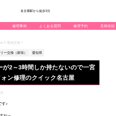
名古屋駅から徒歩3分
修理事例
よくある質問
修理予約
見積依頼
ne 5 電池交換
>
テリー交換（膨張）
愛知県
テリーが2～3時間しか持たないので一宮
フォン修理のクイック名古屋
8日
です♪
すね～