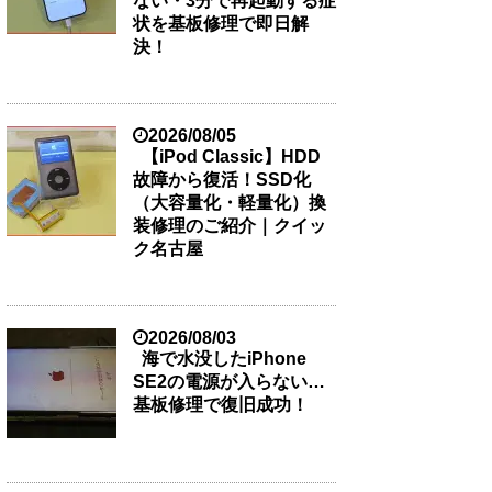
ない・3分で再起動する症
状を基板修理で即日解
決！
2026/08/05
【iPod Classic】HDD
故障から復活！SSD化
（大容量化・軽量化）換
装修理のご紹介｜クイッ
ク名古屋
2026/08/03
海で水没したiPhone
SE2の電源が入らない…
基板修理で復旧成功！