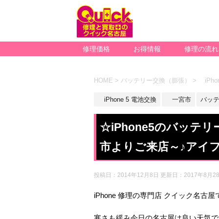
修理価格
お得情報
修理の流れ
HOME
>
バッテリー交換（膨張）
>
iPho
iPhone 5 電池交換
一宮市
バッ
☆iPhone5のバッ
市よりご来店～♪アイ
投稿日：2014年12月8日 更新日：
2017年8月2
iPhone 修理の専門店 クイック名古屋
寒さも緩み今日の名古屋は良い天気で