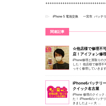
++++++++++++++++++++++++++++
-
iPhone 5 電池交換
,
一宮市
,
バッテ
関連記事
☆他店様で修理不可
店！アイフォン修
iPhone修理と買取り
した！ 他店様で修理不可
っそく修理していきます
iPhone6バッ
クイック名古屋
iPhone 修理のクイ
た！ iPhoen6のバ
きましたよ～♪ 大 …