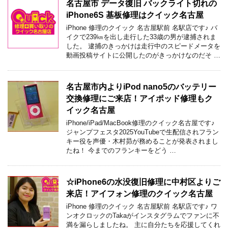
名古屋市 データ復旧 バックライト切れの
iPhone6S 基板修理はクイック名古屋
iPhone 修理のクイック 名古屋駅前 名駅店です♪ バ
イクで239㎞を出し走行した33歳の男が逮捕されま
した。 逮捕のきっかけは走行中のスピードメータを
動画投稿サイトに公開したのがきっかけなのだそ …
名古屋市内よりiPod nano5のバッテリー
交換修理にご来店！アイポッド修理もク
イック名古屋
iPhone/iPad/MacBook修理のクイック名古屋です♪
ジャンプフェスタ2025YouTubeで生配信されフラン
キー役を声優・木村昴が務めることが発表されまし
たね！ 今までのフランキーをどう …
☆iPhone6の水没復旧修理に中村区よりご
来店！アイフォン修理のクイック名古屋
iPhone 修理のクイック 名古屋駅前 名駅店です♪ ワ
ンオクロックのTakaがインスタグラムでファンに不
満を漏らしましたね。 主に自分たちを応援してくれ