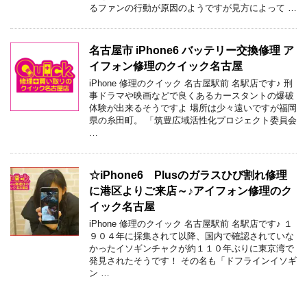
るファンの行動が原因のようですが見方によって …
名古屋市 iPhone6 バッテリー交換修理 ア
イフォン修理のクイック名古屋
iPhone 修理のクイック 名古屋駅前 名駅店です♪ 刑
事ドラマや映画などで良くあるカースタントの爆破
体験が出来るそうですよ 場所は少々遠いですが福岡
県の糸田町。 「筑豊広域活性化プロジェクト委員会
…
☆iPhone6 Plusのガラスひび割れ修理
に港区よりご来店～♪アイフォン修理のク
イック名古屋
iPhone 修理のクイック 名古屋駅前 名駅店です♪ １
９０４年に採集されて以降、国内で確認されていな
かったイソギンチャクが約１１０年ぶりに東京湾で
発見されたそうです！ その名も「ドフラインイソギ
ン …